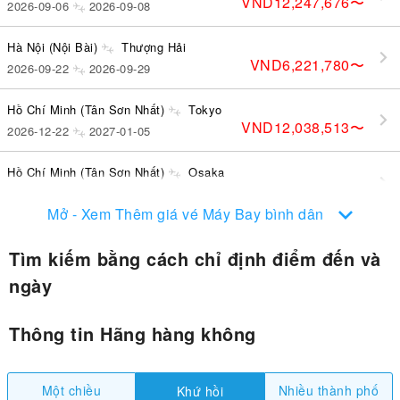
VND12,247,676
〜
2026-09-06
2026-09-08
Hà Nội (Nội Bài)
Thượng Hải
VND6,221,780
〜
2026-09-22
2026-09-29
Hồ Chí Minh (Tân Sơn Nhất)
Tokyo
VND12,038,513
〜
2026-12-22
2027-01-05
Hồ Chí Minh (Tân Sơn Nhất)
Osaka
VND13,882,803
〜
2026-11-25
2026-11-28
Mở - Xem Thêm giá vé Máy Bay bình dân
Tìm kiếm bằng cách chỉ định điểm đến và
ngày
Thông tin Hãng hàng không
Một chiều
Nhiều thành phố
Khứ hồi