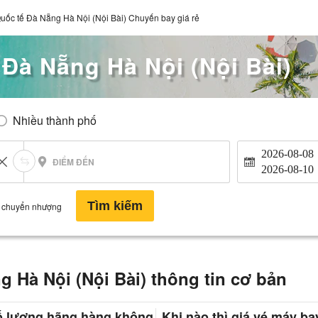
uốc tế Đà Nẵng Hà Nội (Nội Bài) Chuyến bay giá rẻ
Đà Nẵng Hà Nội (Nội Bài)
Nhiều thành phố
2026-08-08
ĐIỂM ĐẾN
2026-08-10
Tìm kiếm
 chuyển nhượng
 Hà Nội (Nội Bài) thông tin cơ bản
ố lượng hãng hàng không
Khi nào thì giá vé máy ba