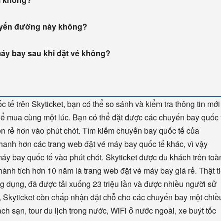
tuyến đường này không?
máy bay sau khi đặt vé không?
 tế trên Skyticket, bạn có thể so sánh và kiểm tra thông tin mới
hể mua cùng một lúc. Bạn có thể đặt được các chuyến bay quốc 
nên rẻ hơn vào phút chót. Tìm kiếm chuyến bay quốc tế của
nhanh hơn các trang web đặt vé máy bay quốc tế khác, vì vậy
é máy bay quốc tế vào phút chót. Skyticket được du khách trên toà
hành tích hơn 10 năm là trang web đặt vé máy bay giá rẻ. Thật t
ng dụng, đã được tải xuống 23 triệu lần và được nhiều người sử
 Skyticket còn chấp nhận đặt chỗ cho các chuyến bay một chiề
ch sạn, tour du lịch trong nước, WiFi ở nước ngoài, xe buýt tốc