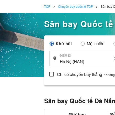
TOP
Chuyến bay quốc tế TOP
Sân bay Q
Sân bay Quốc tế 
Khứ hồi
Một chiều
ĐIỂM ĐI
Chỉ có chuyến bay thẳng
*Không
Sân bay Quốc tế Đà Nẵng
Giờ bay
S