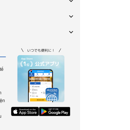
tế
n
iện
u