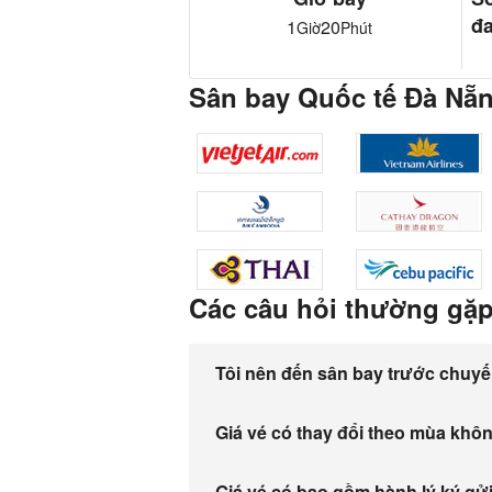
đa
1
20
Giờ
Phút
Sân bay Quốc tế Đà Nẵn
Các câu hỏi thường gặ
Tôi nên đến sân bay trước chuyế
Giá vé có thay đổi theo mùa khô
Giá vé có bao gồm hành lý ký gử