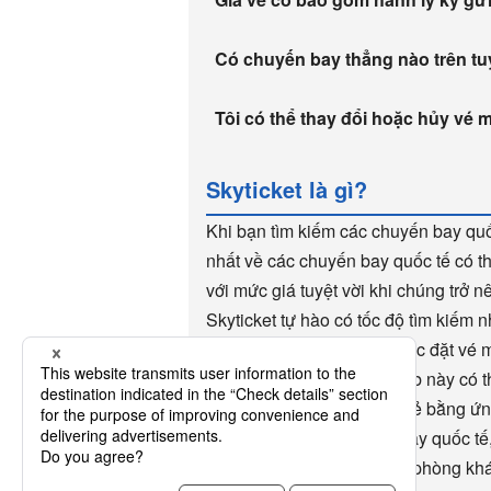
Có chuyến bay thẳng nào trên 
Tôi có thể thay đổi hoặc hủy vé 
Skyticket là gì?
Khi bạn tìm kiếm các chuyến bay quốc
nhất về các chuyến bay quốc tế có t
với mức giá tuyệt vời khi chúng trở 
Skyticket tự hào có tốc độ tìm kiếm 
Skyticket rất tiện lợi cho việc đặt v
thế giới sử dụng. Trang web này có t
lợi khi đặt vé máy bay giá rẻ bằng ứ
dụng. Ngoài các chuyến bay quốc tế,
và khứ hồi trong nước, đặt phòng khá