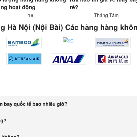
ng hoạt động
rẻ?
16
Tháng Tám
g Hà Nội (Nội Bài) Các hãng hàng khô
p
n bay quốc tế bao nhiêu giờ?
ng?
i không?