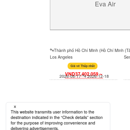
Eva Air
Thành phố Hồ Chí Minh (Hồ Chí Minh (Tâ
Los Angeles
Se
Giá vé Thấp nhất
VND37,402,059～
2026-08-17
2026-12-18