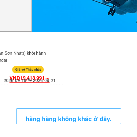
n Sơn Nhất)) khởi hành
ndai
Giá vé Thấp nhất
VND19,418,991～
2026-09-18
2026-09-21
hãng hàng không khác ở đây.