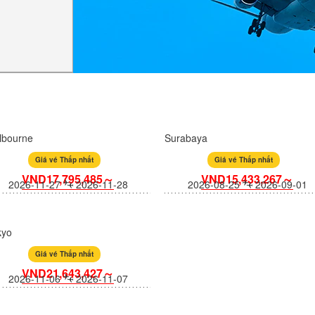
lbourne
Surabaya
Giá vé Thấp nhất
Giá vé Thấp nhất
VND17,795,485～
VND15,433,267～
2026-11-27
2026-11-28
2026-08-25
2026-09-01
kyo
Giá vé Thấp nhất
VND21,643,427～
2026-11-06
2026-11-07
h