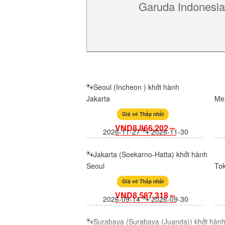
Garuda Indonesia
Seoul (Incheon ) khởi hành
Jakarta
Me
Giá vé Thấp nhất
VND8,866,202～
2026-11-27
2026-11-30
Jakarta (Soekarno-Hatta) khởi hành
Seoul
To
Giá vé Thấp nhất
VND8,587,318～
2026-09-14
2026-09-30
Surabaya (Surabaya (Juanda)) khởi hàn