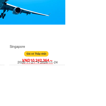
Singapore
Giá vé Thấp nhất
VND10,242,364～
2026-11-21
2026-11-24