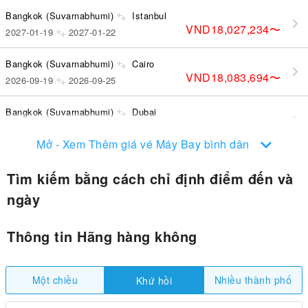
Bangkok (Suvarnabhumi)
Istanbul
VND18,027,234
〜
2027-01-19
2027-01-22
Bangkok (Suvarnabhumi)
Cairo
VND18,083,694
〜
2026-09-19
2026-09-25
Bangkok (Suvarnabhumi)
Dubai
VND13,256,394
〜
2026-12-29
2027-01-02
Mở - Xem Thêm giá vé Máy Bay bình dân
Tìm kiếm bằng cách chỉ định điểm đến và
ngày
Thông tin Hãng hàng không
Một chiều
Nhiều thành phố
Khứ hồi