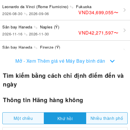
Leonardo da Vinci (Rome Fiumicino)
Fukuoka
VND34,699,055
〜
2026-08-30
2026-09-06
Sân bay Haneda
Naples (Ý)
VND42,271,597
〜
2026-11-16
2026-11-30
Sân bay Haneda
Firenze (Ý)
VND37,574,200
〜
2027-01-13
2027-01-22
Mở - Xem Thêm giá vé Máy Bay bình dân
Tìm kiếm bằng cách chỉ định điểm đến và
ngày
Thông tin Hãng hàng không
Một chiều
Nhiều thành phố
Khứ hồi