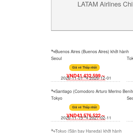
LATAM Airlines Chi
Buenos Aires (Buenos Aires) khởi hành
Seoul
To
Giá vé Thấp nhất
VND41,432,599～
2026-11-01
2026-12-01
Santiago (Comodoro Arturo Merino Beníte
Tokyo
Se
Giá vé Thấp nhất
VND43,576,522～
2026-11-15
2027-02-11
Tokyo (Sân bay Haneda) khởi hành