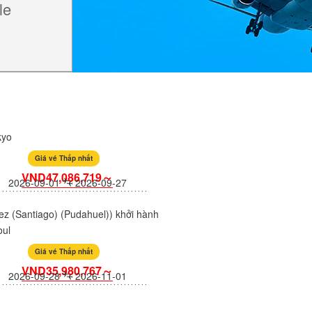
le
kyo
Giá vé Thấp nhất
VND47,086,719～
2026-09-01
2026-09-27
z (Santiago) (Pudahuel)) khởi hành
oul
Giá vé Thấp nhất
VND35,980,767～
2026-09-28
2026-11-01