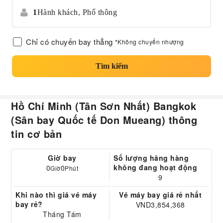
1
Hành khách,
Phổ thông
Chỉ có chuyến bay thẳng
*Không chuyển nhượng
Tìm kiếm
Hồ Chí Minh (Tân Sơn Nhất) Bangkok
(Sân bay Quốc tế Don Mueang) thông
tin cơ bản
Giờ bay
Số lượng hãng hàng
không đang hoạt động
0
0
Giờ
Phút
9
Khi nào thì giá vé máy
Vé máy bay giá rẻ nhất
bay rẻ?
VND3,854,368
Tháng Tám