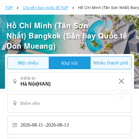
TOP
Chuyến bay quốc tế TOP
Hồ Chí Minh (Tân Sơn Nhất) Ban
Hồ Chí Minh (Tân Sơn
Nhất) Bangkok (Sân bay Quốc tế
Don Mueang)
Một chiều
Nhiều thành phố
Khứ hồi
ĐIỂM ĐI
2026-08-11
2026-08-13