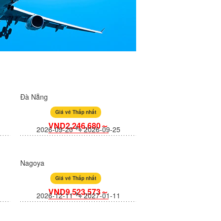
Đà Nẵng
Giá vé Thấp nhất
VND2,246,680～
2026-09-20
2026-09-25
Nagoya
Giá vé Thấp nhất
VND9,523,573～
2026-12-11
2027-01-11