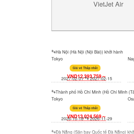
VietJet Air
Hà Nội (Hà Nội (Nội Bài)) khởi hành
Tokyo
Na
Giá vé Thấp nhất
VND12,393,759～
2027-02-01
2027-02-15
Thành phố Hồ Chí Minh (Hồ Chí Minh (Tâ
Tokyo
Os
Giá vé Thấp nhất
VND13,024,569～
2026-10-18
2026-11-29
Đà Nẵng (Sân bay Quốc tế Đà Nẵng) khở