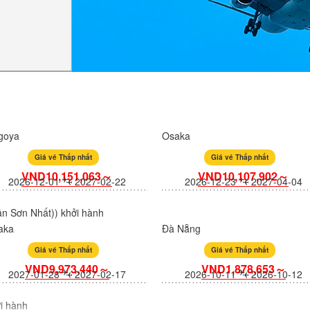
goya
Osaka
Giá vé Thấp nhất
Giá vé Thấp nhất
VND10,151,063～
VND10,107,902～
2026-12-01
2027-02-22
2026-12-23
2027-04-04
n Sơn Nhất)) khởi hành
aka
Đà Nẵng
Giá vé Thấp nhất
Giá vé Thấp nhất
VND9,973,440～
VND1,878,653～
2027-01-28
2027-02-17
2026-10-11
2026-10-12
i hành