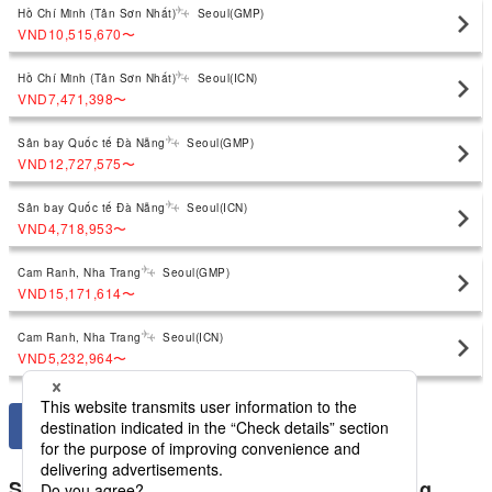
Hồ Chí Minh (Tân Sơn Nhất)
Seoul(GMP)
VND10,515,670
〜
Hồ Chí Minh (Tân Sơn Nhất)
Seoul(ICN)
VND7,471,398
〜
Sân bay Quốc tế Đà Nẵng
Seoul(GMP)
VND12,727,575
〜
Sân bay Quốc tế Đà Nẵng
Seoul(ICN)
VND4,718,953
〜
Cam Ranh, Nha Trang
Seoul(GMP)
VND15,171,614
〜
Cam Ranh, Nha Trang
Seoul(ICN)
VND5,232,964
〜
So sánh giá thấp nhất cho Hàn Quốc trong