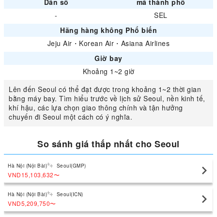
Dân số
mã thành phố
-
SEL
Hãng hàng không Phổ biến
Jeju Air
・
Korean Air
・
Asiana Airlines
Giờ bay
Khoảng 1~2 giờ
Lên đến Seoul có thể đạt được trong khoảng 1~2 thời gian
bằng máy bay. Tìm hiểu trước về lịch sử Seoul, nền kinh tế,
khí hậu, các lựa chọn giao thông chính và tận hưởng
chuyến đi Seoul một cách có ý nghĩa.
So sánh giá thấp nhất cho Seoul
Hà Nội (Nội Bài)
Seoul(GMP)
VND15,103,632
〜
Hà Nội (Nội Bài)
Seoul(ICN)
VND5,209,750
〜