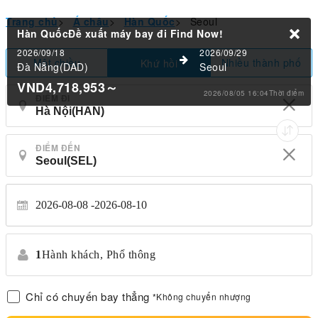
Trang chủ
>
Á châu
>
Hàn Quốc
>
Seoul
Hàn QuốcĐề xuất máy bay đi
Find Now!
2026/09/18
2026/09/29
Một chiều
Nhiều thành phố
Khứ hồi
Đà Nẵng(DAD)
Seoul
VND4,718,953
～
2026/08/05 16:04Thời điểm
ĐIỂM ĐI
ĐIỂM ĐẾN
2026-08-08
2026-08-10
1
Hành khách,
Phổ thông
Chỉ có chuyến bay thẳng
*Không chuyển nhượng