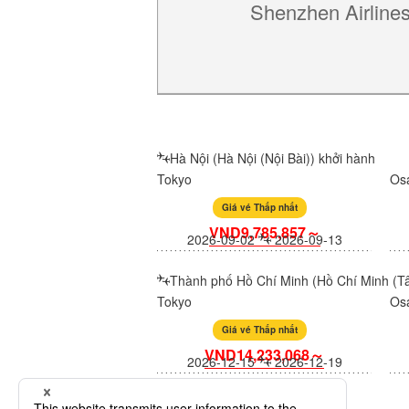
Shenzhen Airline
Hà Nội (Hà Nội (Nội Bài)) khởi hành
Tokyo
Os
Giá vé Thấp nhất
VND9,785,857～
2026-09-02
2026-09-13
Thành phố Hồ Chí Minh (Hồ Chí Minh (Tâ
Tokyo
Os
Giá vé Thấp nhất
VND14,233,068～
2026-12-15
2026-12-19