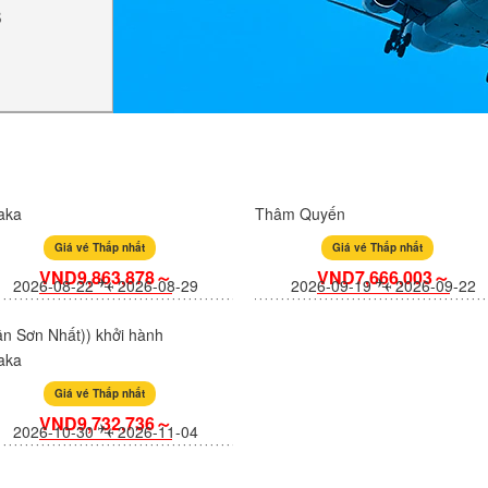
s
aka
Thâm Quyến
Giá vé Thấp nhất
Giá vé Thấp nhất
VND9,863,878～
VND7,666,003～
2026-08-22
2026-08-29
2026-09-19
2026-09-22
n Sơn Nhất)) khởi hành
aka
Giá vé Thấp nhất
VND9,732,736～
2026-10-30
2026-11-04