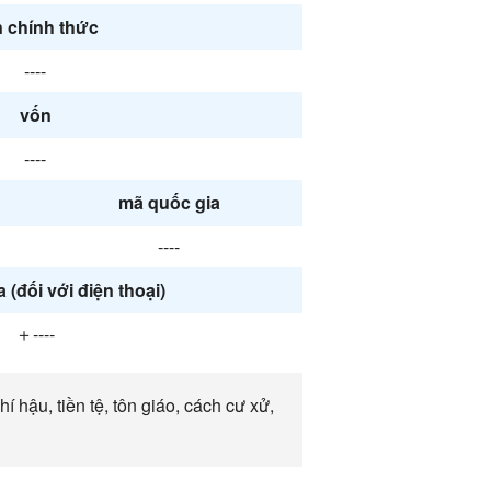
 chính thức
----
vốn
----
mã quốc gia
----
 (đối với điện thoại)
＋----
í hậu, tiền tệ, tôn giáo, cách cư xử,