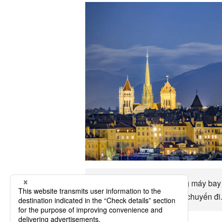
Thụy Sĩ Đó là khoảng bằng máy bay cho
vv Thụy Sĩ Hãy tận hưởng chuyến đi