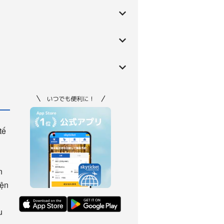
tế
n
iện
u