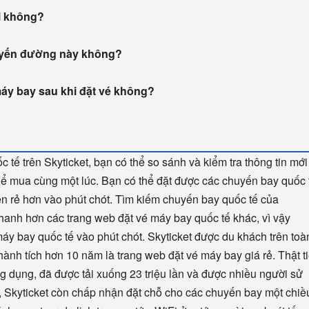
i không?
tuyến đường này không?
máy bay sau khi đặt vé không?
 tế trên Skyticket, bạn có thể so sánh và kiểm tra thông tin mới
hể mua cùng một lúc. Bạn có thể đặt được các chuyến bay quốc 
nên rẻ hơn vào phút chót. Tìm kiếm chuyến bay quốc tế của
nhanh hơn các trang web đặt vé máy bay quốc tế khác, vì vậy
é máy bay quốc tế vào phút chót. Skyticket được du khách trên toà
hành tích hơn 10 năm là trang web đặt vé máy bay giá rẻ. Thật t
ng dụng, đã được tải xuống 23 triệu lần và được nhiều người sử
 Skyticket còn chấp nhận đặt chỗ cho các chuyến bay một chiề