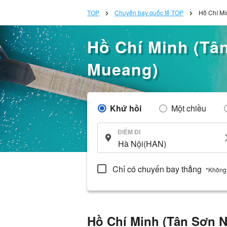
TOP
Chuyến bay quốc tế TOP
Hồ Chí Mi
Hồ Chí Minh (Tâ
Mueang)
Khứ hồi
Một chiều
ĐIỂM ĐI
Chỉ có chuyến bay thẳng
*Không
Hồ Chí Minh (Tân Sơn N