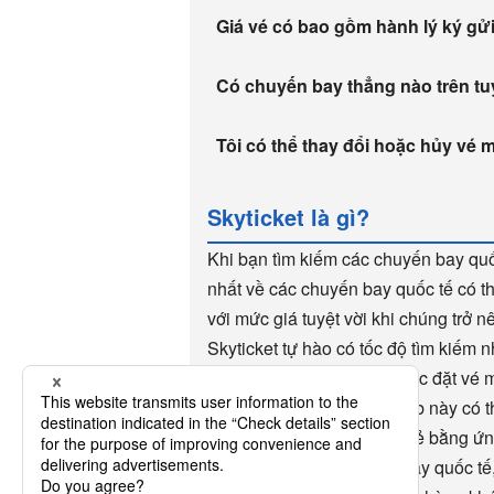
Giá vé có bao gồm hành lý ký gử
Có chuyến bay thẳng nào trên 
Tôi có thể thay đổi hoặc hủy vé 
Skyticket là gì?
Khi bạn tìm kiếm các chuyến bay quốc
nhất về các chuyến bay quốc tế có t
với mức giá tuyệt vời khi chúng trở 
Skyticket tự hào có tốc độ tìm kiếm 
Skyticket rất tiện lợi cho việc đặt v
thế giới sử dụng. Trang web này có t
lợi khi đặt vé máy bay giá rẻ bằng ứ
dụng. Ngoài các chuyến bay quốc tế,