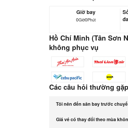
Giờ bay
S
đa
0
0
Giờ
Phút
Hồ Chí Minh (Tân Sơn 
không phục vụ
Các câu hỏi thường gặ
Tôi nên đến sân bay trước chuyế
Giá vé có thay đổi theo mùa khô