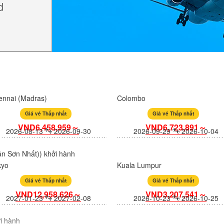
d
ennai (Madras)
Colombo
Giá vé Thấp nhất
Giá vé Thấp nhất
VND6,458,959～
VND6,723,891～
2026-08-13
2026-09-30
2026-09-29
2026-10-04
n Sơn Nhất)) khởi hành
kyo
Kuala Lumpur
Giá vé Thấp nhất
Giá vé Thấp nhất
VND12,958,626～
VND3,207,541～
2027-01-23
2027-02-08
2026-10-23
2026-10-25
i hành