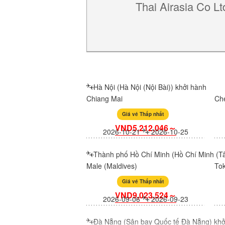
Thai Airasia Co Lt
Hà Nội (Hà Nội (Nội Bài)) khởi hành
Chiang Mai
Ch
Giá vé Thấp nhất
VND5,212,046～
2026-10-21
2026-10-25
Thành phố Hồ Chí Minh (Hồ Chí Minh (Tâ
Male (Maldives)
To
Giá vé Thấp nhất
VND9,023,524～
2026-09-06
2026-09-23
Đà Nẵng (Sân bay Quốc tế Đà Nẵng) khở