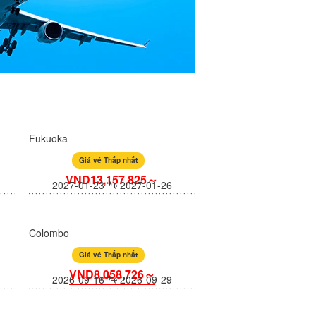
Fukuoka
Giá vé Thấp nhất
VND13,157,825～
2027-01-23
2027-01-26
Colombo
Giá vé Thấp nhất
VND8,058,726～
2026-09-16
2026-09-29