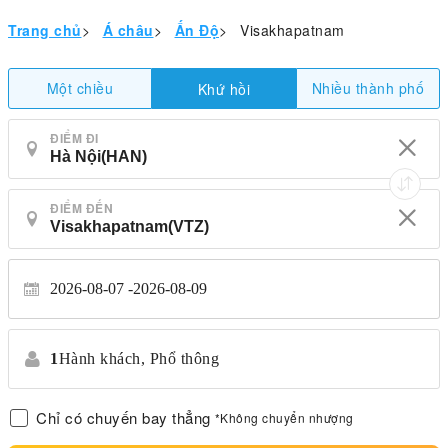
Trang chủ
>
Á châu
>
Ấn Độ
>
Visakhapatnam
Một chiều
Nhiều thành phố
Khứ hồi
ĐIỂM ĐI
ĐIỂM ĐẾN
2026-08-07
2026-08-09
1
Hành khách,
Phổ thông
Chỉ có chuyến bay thẳng
*Không chuyển nhượng