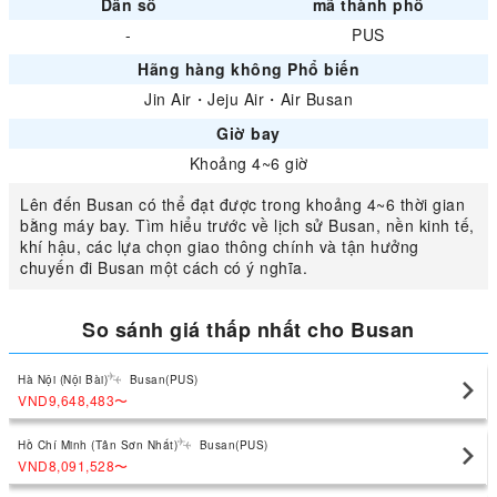
Dân số
mã thành phố
-
PUS
Hãng hàng không Phổ biến
Jin Air
・
Jeju Air
・
Air Busan
Giờ bay
Khoảng 4~6 giờ
Lên đến Busan có thể đạt được trong khoảng 4~6 thời gian
bằng máy bay. Tìm hiểu trước về lịch sử Busan, nền kinh tế,
khí hậu, các lựa chọn giao thông chính và tận hưởng
chuyến đi Busan một cách có ý nghĩa.
So sánh giá thấp nhất cho Busan
Hà Nội (Nội Bài)
Busan(PUS)
VND9,648,483
〜
Hồ Chí Minh (Tân Sơn Nhất)
Busan(PUS)
VND8,091,528
〜