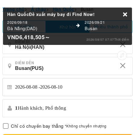
Trang chủ
>
Á châu
>
Hàn Quốc
>
Busan
Hàn QuốcĐề xuất máy bay đi
Find Now!
2026/09/18
2026/09/21
Một chiều
Nhiều thành phố
Khứ hồi
Đà Nẵng(DAD)
Busan
VND6,418,505
～
2026/08/07 07:07Thời điểm
ĐIỂM ĐI
ĐIỂM ĐẾN
2026-08-08
2026-08-10
1
Hành khách,
Phổ thông
Chỉ có chuyến bay thẳng
*Không chuyển nhượng