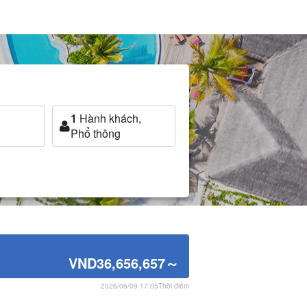
1
Hành khách,
Phổ thông
VND36,656,657
～
2026/06/09 17:05Thời điểm