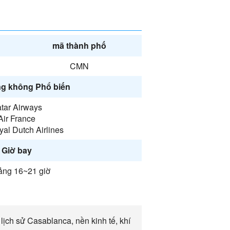
mã thành phố
CMN
g không Phổ biến
tar Airways
Air France
al Dutch Airlines
Giờ bay
ng 16~21 giờ
ịch sử Casablanca, nền kinh tế, khí