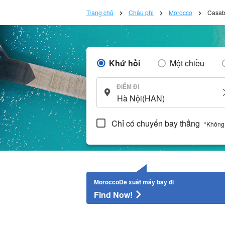
Trang chủ
Châu phi
Morocco
Casab
Khứ hồi
Một chiều
ĐIỂM ĐI
Chỉ có chuyến bay thẳng
*Không
MoroccoĐề xuất máy bay đi
Find Now!