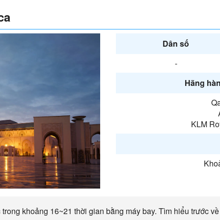
ca
Dân số
-
Hãng hàn
Qa
KLM Roy
Khoả
trong khoảng 16~21 thời gian bằng máy bay. Tìm hiểu trước về l