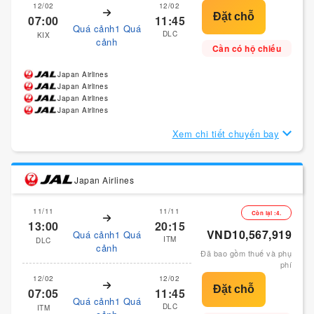
12/02
12/02
07:00
11:45
Quá cảnh1 Quá
DLC
KIX
cảnh
Cần có hộ chiếu
Japan Airlines
Japan Airlines
Japan Airlines
Japan Airlines
Xem chi tiết chuyến bay
Japan Airlines
11/11
11/11
Còn lại :4.
13:00
20:15
VND10,567,919
Quá cảnh1 Quá
ITM
DLC
cảnh
Đã bao gồm thuế và phụ
phí
12/02
12/02
07:05
11:45
Quá cảnh1 Quá
DLC
ITM