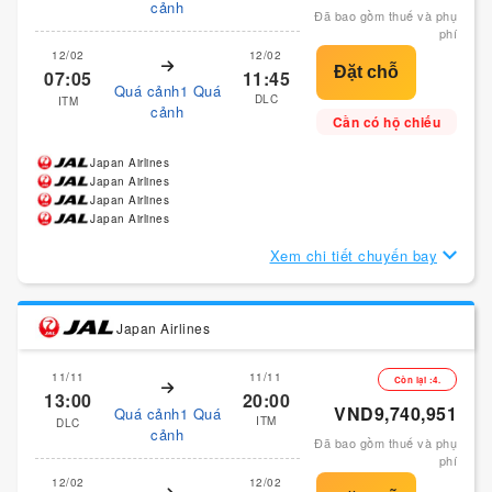
cảnh
Đã bao gồm thuế và phụ
phí
12/02
12/02
07:05
11:45
Quá cảnh1 Quá
DLC
ITM
cảnh
Cần có hộ chiếu
Japan Airlines
Japan Airlines
Japan Airlines
Japan Airlines
Xem chi tiết chuyến bay
Japan Airlines
11/11
11/11
Còn lại :4.
13:00
20:00
VND9,740,951
Quá cảnh1 Quá
ITM
DLC
cảnh
Đã bao gồm thuế và phụ
phí
12/02
12/02