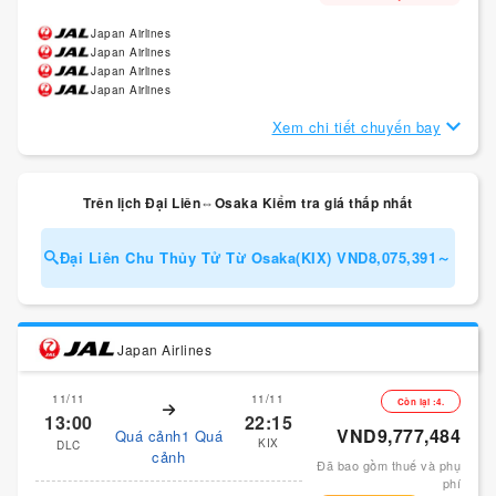
Japan Airlines
Japan Airlines
Japan Airlines
Japan Airlines
Xem chi tiết chuyến bay
Trên lịch Đại Liên⇔Osaka Kiểm tra giá thấp nhất
Đại Liên Chu Thủy Tử Từ Osaka(KIX) VND8,075,391～
Japan Airlines
11/11
11/11
Còn lại :4.
13:00
22:15
VND9,777,484
Quá cảnh1 Quá
KIX
DLC
cảnh
Đã bao gồm thuế và phụ
phí