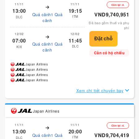
11/11
11/11
Còn lại :4.
13:00
19:15
VND9,740,951
Quá cảnh1 Quá
ITM
DLC
cảnh
Đã bao gồm thuế và phụ
phí
12/02
12/02
07:00
11:45
Quá cảnh1 Quá
DLC
KIX
cảnh
Cần có hộ chiếu
Japan Airlines
Japan Airlines
Japan Airlines
Japan Airlines
Xem chi tiết chuyến bay
Japan Airlines
11/11
11/11
Còn lại :4.
13:00
20:00
VND9,704,419
Quá cảnh1 Quá
ITM
DLC