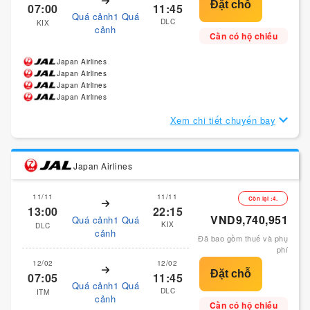
07:00
11:45
Quá cảnh1 Quá
DLC
KIX
cảnh
Cần có hộ chiếu
Japan Airlines
Japan Airlines
Japan Airlines
Japan Airlines
Xem chi tiết chuyến bay
Japan Airlines
11/11
11/11
Còn lại :4.
13:00
22:15
VND9,740,951
Quá cảnh1 Quá
KIX
DLC
cảnh
Đã bao gồm thuế và phụ
phí
12/02
12/02
07:05
11:45
Quá cảnh1 Quá
DLC
ITM
cảnh
Cần có hộ chiếu