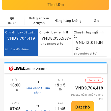
Tìm kiếm
thời gian vận
Hãng hàng không
Giờ
chuyển
Bộ lọc
Chuyến bay đề xuất
Chuyến bay rẻ nhất
Chuyến bay ngắn nh
ất
VND9,704,419
VND8,035,537~
VND12,819,66
~
17h 35m(Một chiều)
2~
5h 15m(Một chiều)
5h 20m(Một chiều)
Japan Airlines
11/11
11/11
Còn lại :4.
13:00
19:15
VND9,704,419
Quá cảnh1 Quá
ITM
DLC
cảnh
Đã bao gồm thuế và phụ
phí
12/02
12/02
07:05
11:45