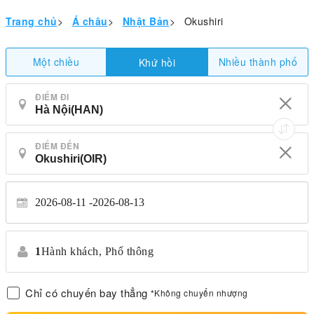
Trang chủ
>
Á châu
>
Nhật Bản
>
Okushiri
Một chiều
Nhiều thành phố
Khứ hồi
ĐIỂM ĐI
ĐIỂM ĐẾN
2026-08-11
2026-08-13
1
Hành khách,
Phổ thông
Chỉ có chuyến bay thẳng
*Không chuyển nhượng