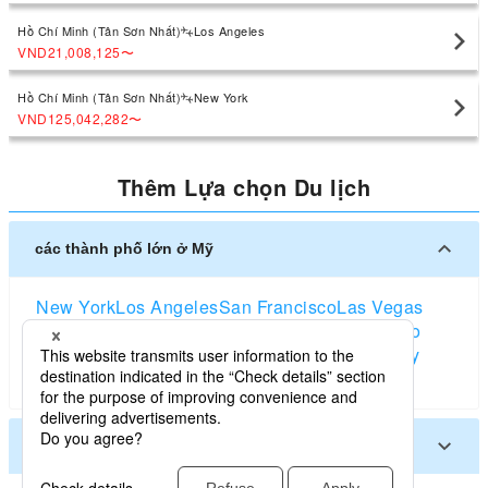
Hồ Chí Minh (Tân Sơn Nhất)
Los Angeles
VND21,008,125
〜
Hồ Chí Minh (Tân Sơn Nhất)
New York
VND125,042,282
〜
Thêm Lựa chọn Du lịch
các thành phố lớn ở Mỹ
New York
Los Angeles
San Francisco
Las Vegas
Orlando
Seattle
Boston
Washington D.C
Chicago
Dallas
San Diego
Atlanta
Houston
Salt Lake City
Miami
Denver
Portland, Oregon)
Các thành phố khác ở Mỹ