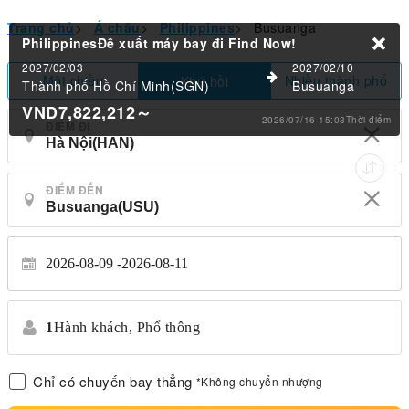
Trang chủ
>
Á châu
>
Philippines
>
Busuanga
PhilippinesĐề xuất máy bay đi
Find Now!
2027/02/03
2027/02/10
Một chiều
Nhiều thành phố
Khứ hồi
Thành phố Hồ Chí Minh(SGN)
Busuanga
VND7,822,212
～
2026/07/16 15:03Thời điểm
ĐIỂM ĐI
ĐIỂM ĐẾN
2026-08-09
2026-08-11
1
Hành khách,
Phổ thông
Chỉ có chuyến bay thẳng
*Không chuyển nhượng