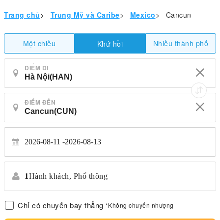
Trang chủ
>
Trung Mỹ và Caribe
>
Mexico
>
Cancun
Một chiều
Nhiều thành phố
Khứ hồi
ĐIỂM ĐI
ĐIỂM ĐẾN
2026-08-11
2026-08-13
1
Hành khách,
Phổ thông
Chỉ có chuyến bay thẳng
*Không chuyển nhượng