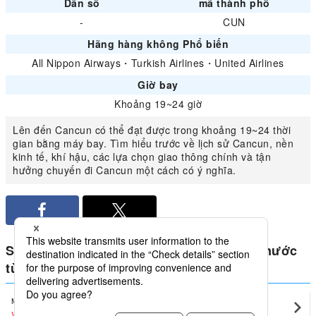
Dân số
mã thành phố
-
CUN
Hãng hàng không Phổ biến
All Nippon Airways
・
Turkish Airlines
・
United Airlines
Giờ bay
Khoảng 19~24 giờ
Lên đến Cancun có thể đạt được trong khoảng 19~24 thời
gian bằng máy bay. Tìm hiểu trước về lịch sử Cancun, nền
kinh tế, khí hậu, các lựa chọn giao thông chính và tận
hưởng chuyến đi Cancun một cách có ý nghĩa.
So sánh giá thấp nhất cho Mexico trong nước
từ Cancun
Mexico City
Cancun(CUN)
VND3,570,243
〜