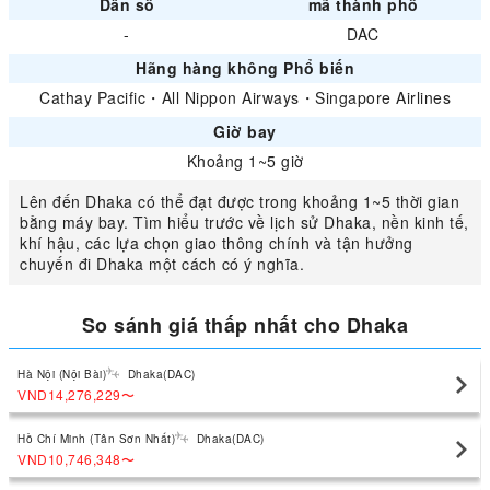
Dân số
mã thành phố
-
DAC
Hãng hàng không Phổ biến
Cathay Pacific
・
All Nippon Airways
・
Singapore Airlines
Giờ bay
Khoảng 1~5 giờ
Lên đến Dhaka có thể đạt được trong khoảng 1~5 thời gian
bằng máy bay. Tìm hiểu trước về lịch sử Dhaka, nền kinh tế,
khí hậu, các lựa chọn giao thông chính và tận hưởng
chuyến đi Dhaka một cách có ý nghĩa.
So sánh giá thấp nhất cho Dhaka
Hà Nội (Nội Bài)
Dhaka(DAC)
VND14,276,229
〜
Hồ Chí Minh (Tân Sơn Nhất)
Dhaka(DAC)
VND10,746,348
〜