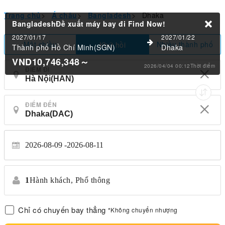
Trang chủ
>
Á châu
>
Bangladesh
>
Dhaka
BangladeshĐề xuất máy bay đi
Find Now!
2027/01/17
2027/01/22
Một chiều
Nhiều thành phố
Khứ hồi
Thành phố Hồ Chí Minh(SGN)
Dhaka
VND10,746,348
～
2026/04/04 00:12Thời điểm
ĐIỂM ĐI
ĐIỂM ĐẾN
2026-08-09
2026-08-11
1
Hành khách,
Phổ thông
Chỉ có chuyến bay thẳng
*Không chuyển nhượng