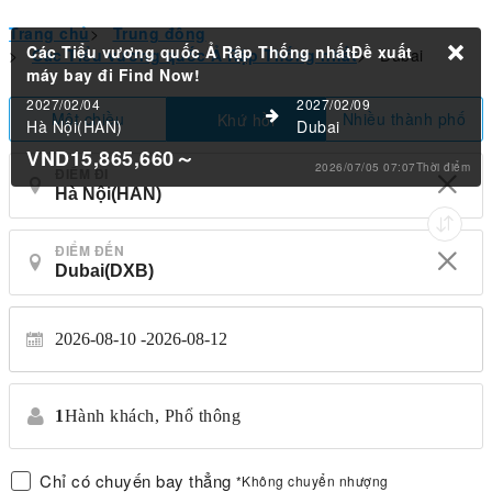
Trang chủ
>
Trung đông
Các Tiểu vương quốc Ả Rập Thống nhấtĐề xuất
>
Các Tiểu vương quốc Ả Rập Thống nhất
>
Dubai
máy bay đi
Find Now!
2027/02/04
2027/02/09
Một chiều
Nhiều thành phố
Khứ hồi
Hà Nội(HAN)
Dubai
VND15,865,660
～
2026/07/05 07:07Thời điểm
ĐIỂM ĐI
ĐIỂM ĐẾN
2026-08-10
2026-08-12
1
Hành khách,
Phổ thông
Chỉ có chuyến bay thẳng
*Không chuyển nhượng