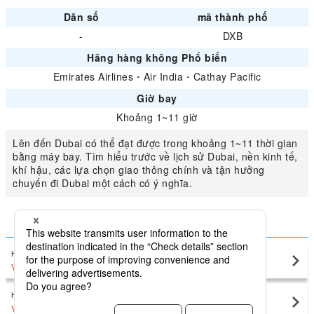
Dân số
mã thành phố
-
DXB
Hãng hàng không Phổ biến
Emirates Airlines
・
Air India
・
Cathay Pacific
Giờ bay
Khoảng 1~11 giờ
Lên đến Dubai có thể đạt được trong khoảng 1~11 thời gian
bằng máy bay. Tìm hiểu trước về lịch sử Dubai, nền kinh tế,
khí hậu, các lựa chọn giao thông chính và tận hưởng
chuyến đi Dubai một cách có ý nghĩa.
So sánh giá thấp nhất cho Dubai
Hà Nội (Nội Bài)
Dubai(DXB)
VND15,865,660
〜
Hồ Chí Minh (Tân Sơn Nhất)
Dubai(DXB)
VND27,057,456
〜