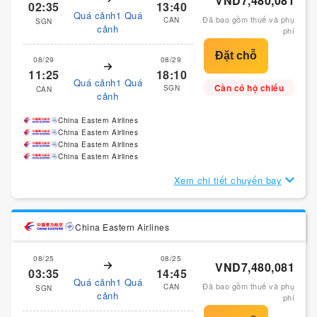
VND7,480,081
02:35
13:40
Quá cảnh1 Quá
Đã bao gồm thuế và phụ
CAN
SGN
cảnh
phí
08/29
08/29
11:25
18:10
Quá cảnh1 Quá
Cần có hộ chiếu
SGN
CAN
cảnh
China Eastern Airlines
China Eastern Airlines
China Eastern Airlines
China Eastern Airlines
Xem chi tiết chuyến bay
China Eastern Airlines
08/25
08/25
VND7,480,081
03:35
14:45
Quá cảnh1 Quá
Đã bao gồm thuế và phụ
CAN
SGN
cảnh
phí