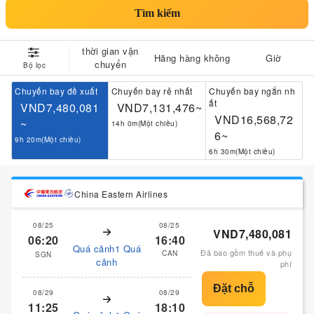
Tìm kiếm
thời gian vận
Hãng hàng không
Giờ
chuyển
Bộ lọc
Chuyến bay đề xuất
Chuyến bay rẻ nhất
Chuyến bay ngắn nh
ất
VND7,480,081
VND7,131,476~
VND16,568,72
~
14h 0m(Một chiều)
6~
9h 20m(Một chiều)
6h 30m(Một chiều)
China Eastern Airlines
08/25
08/25
VND7,480,081
06:20
16:40
Quá cảnh1 Quá
Đã bao gồm thuế và phụ
CAN
SGN
cảnh
phí
08/29
08/29
11:25
18:10