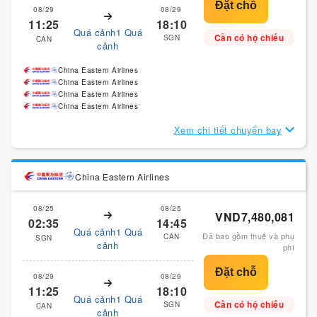
08/29
08/29
11:25
18:10
Quá cảnh1 Quá
Cần có hộ chiếu
SGN
CAN
cảnh
China Eastern Airlines
China Eastern Airlines
China Eastern Airlines
China Eastern Airlines
Xem chi tiết chuyến bay
China Eastern Airlines
08/25
08/25
VND7,480,081
02:35
14:45
Quá cảnh1 Quá
Đã bao gồm thuế và phụ
CAN
SGN
cảnh
phí
08/29
08/29
11:25
18:10
Quá cảnh1 Quá
Cần có hộ chiếu
SGN
CAN
cảnh