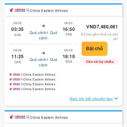
China Eastern Airlines
08/25
08/25
VND7,480,081
03:35
16:50
Quá cảnh1 Quá
Đã bao gồm thuế và phụ
CAN
SGN
cảnh
phí
08/29
08/29
11:25
18:10
Quá cảnh1 Quá
Cần có hộ chiếu
SGN
CAN
cảnh
China Eastern Airlines
China Eastern Airlines
China Eastern Airlines
China Eastern Airlines
Xem chi tiết chuyến bay
China Eastern Airlines