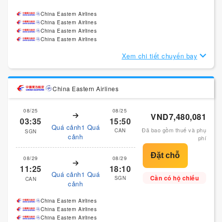
China Eastern Airlines
China Eastern Airlines
China Eastern Airlines
China Eastern Airlines
Xem chi tiết chuyến bay
China Eastern Airlines
08/25
08/25
VND7,480,081
03:35
15:50
Quá cảnh1 Quá
Đã bao gồm thuế và phụ
CAN
SGN
cảnh
phí
08/29
08/29
11:25
18:10
Quá cảnh1 Quá
Cần có hộ chiếu
SGN
CAN
cảnh
China Eastern Airlines
China Eastern Airlines
China Eastern Airlines