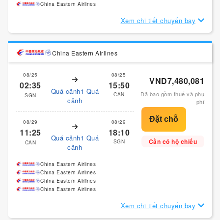
China Eastern Airlines
Xem chi tiết chuyến bay
China Eastern Airlines
08/25
08/25
VND7,480,081
02:35
15:50
Quá cảnh1 Quá
Đã bao gồm thuế và phụ
CAN
SGN
cảnh
phí
08/29
08/29
11:25
18:10
Quá cảnh1 Quá
Cần có hộ chiếu
SGN
CAN
cảnh
China Eastern Airlines
China Eastern Airlines
China Eastern Airlines
China Eastern Airlines
Xem chi tiết chuyến bay