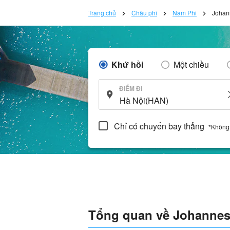
Trang chủ
Châu phi
Nam Phi
Johan
Khứ hồi
Một chiều
ĐIỂM ĐI
Chỉ có chuyến bay thẳng
*Không
Tổng quan về Johanne