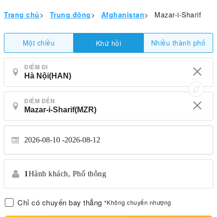
Trang chủ
>
Trung đông
>
Afghanistan
>
Mazar-i-Sharif
Một chiều
Nhiều thành phố
Khứ hồi
ĐIỂM ĐI
ĐIỂM ĐẾN
2026-08-10
2026-08-12
1
Hành khách,
Phổ thông
Chỉ có chuyến bay thẳng
*Không chuyển nhượng