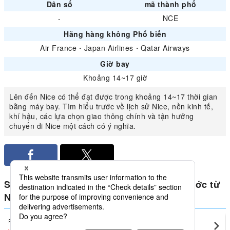
Dân số
mã thành phố
-
NCE
Hãng hàng không Phổ biến
Air France
・
Japan Airlines
・
Qatar Airways
Giờ bay
Khoảng 14~17 giờ
Lên đến Nice có thể đạt được trong khoảng 14~17 thời gian
bằng máy bay. Tìm hiểu trước về lịch sử Nice, nền kinh tế,
khí hậu, các lựa chọn giao thông chính và tận hưởng
chuyến đi Nice một cách có ý nghĩa.
So sánh giá thấp nhất cho Pháp trong nước từ
Nice
Paris
Nice(NCE)