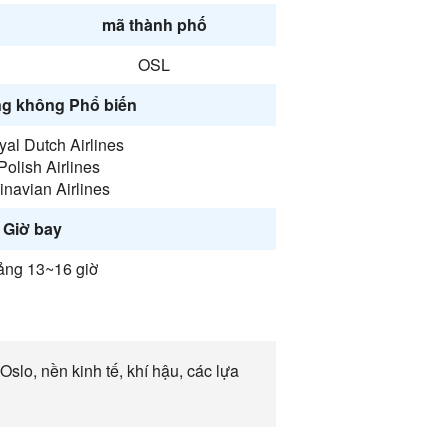
mã thành phố
OSL
g không Phổ biến
al Dutch Airlines
olish Airlines
navian Airlines
Giờ bay
ng 13~16 giờ
slo, nền kinh tế, khí hậu, các lựa