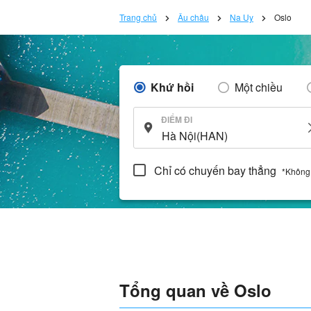
Trang chủ
Âu châu
Na Uy
Oslo
Khứ hồi
Một chiều
ĐIỂM ĐI
Chỉ có chuyến bay thẳng
*Không
Tổng quan về Oslo