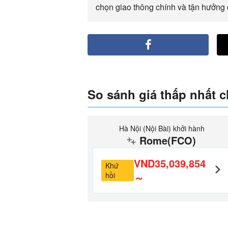
chọn giao thông chính và tận hưởng
So sánh giá thấp nhất 
Hà Nội (Nội Bài) khởi hành
Rome(FCO)
VND35,039,854
Khứ
hồi
～