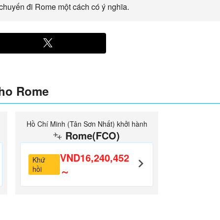
 chuyến đi Rome một cách có ý nghĩa.
cho Rome
Hồ Chí Minh (Tân Sơn Nhất) khởi hành
Rome(FCO)
VND16,240,452
Khứ
hồi
～