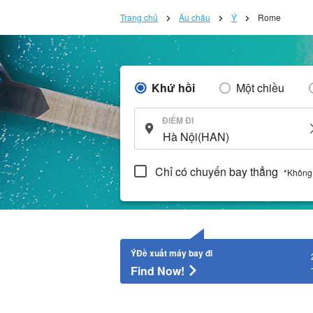
Trang chủ
Âu châu
Ý
Rome
Khứ hồi
Một chiều
ĐIỂM ĐI
Chỉ có chuyến bay thẳng
*Không
ÝĐề xuất máy bay đi
Find Now!