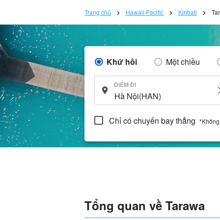
Trang chủ
Hawaii Pacific
Kiribati
Ta
Khứ hồi
Một chiều
ĐIỂM ĐI
Chỉ có chuyến bay thẳng
*Không
Tổng quan về Tarawa