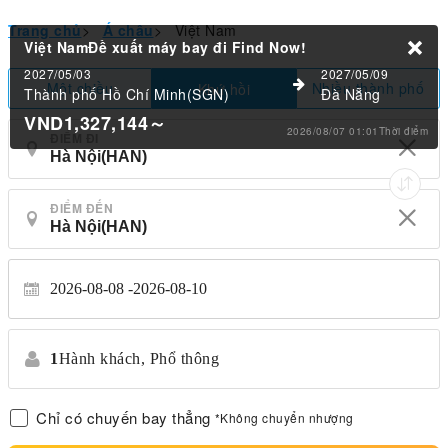
Trang chủ
>
Á châu
>
Việt Nam
Việt NamĐề xuất máy bay đi
Find Now!
2027/05/03
2027/05/09
Một chiều
Nhiều thành phố
Khứ hồi
Thành phố Hồ Chí Minh(SGN)
Đà Nẵng
VND1,327,144
～
2026/08/07 01:01Thời điểm
ĐIỂM ĐI
ĐIỂM ĐẾN
2026-08-08
2026-08-10
1
Hành khách,
Phổ thông
Chỉ có chuyến bay thẳng
*Không chuyển nhượng