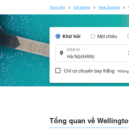
Trang chủ
Đại dương
New Zealand
Khứ hồi
Một chiều
ĐIỂM ĐI
Chỉ có chuyến bay thẳng
*Không
Tổng quan về Wellingt