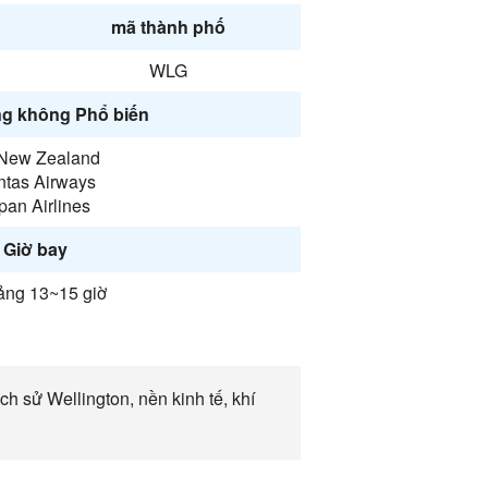
mã thành phố
WLG
g không Phổ biến
 New Zealand
tas Airways
pan Airlines
Giờ bay
ng 13~15 giờ
h sử Wellington, nền kinh tế, khí