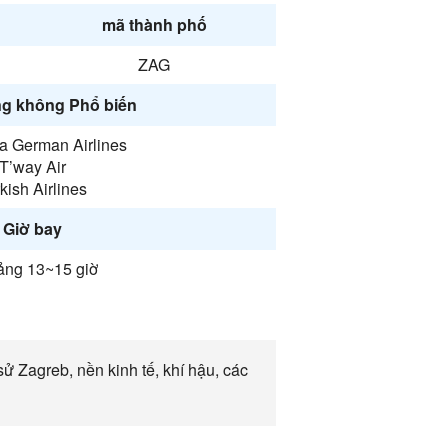
mã thành phố
ZAG
g không Phổ biến
a German Airlines
T’way Air
kish Airlines
Giờ bay
ng 13~15 giờ
ử Zagreb, nền kinh tế, khí hậu, các