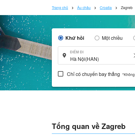
Trang chủ
Âu châu
Croatia
Zagreb
Khứ hồi
Một chiều
ĐIỂM ĐI
Chỉ có chuyến bay thẳng
*Không
Tổng quan về Zagreb