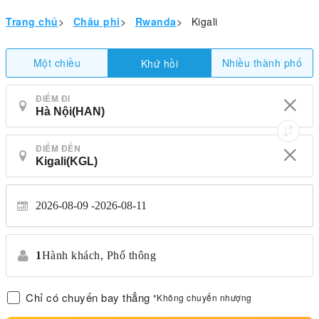
Trang chủ
>
Châu phi
>
Rwanda
>
Kigali
Một chiều
Nhiều thành phố
Khứ hồi
ĐIỂM ĐI
ĐIỂM ĐẾN
2026-08-09
2026-08-11
1
Hành khách,
Phổ thông
Chỉ có chuyến bay thẳng
*Không chuyển nhượng