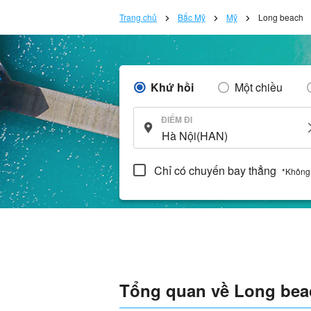
Trang chủ
Bắc Mỹ
Mỹ
Long beach
Khứ hồi
Một chiều
ĐIỂM ĐI
Chỉ có chuyến bay thẳng
*Không
Tổng quan về Long bea