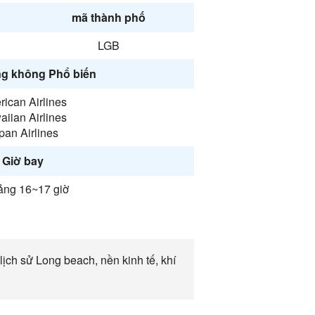
mã thành phố
LGB
g không Phổ biến
ican Airlines
iian Airlines
pan Airlines
Giờ bay
ng 16~17 giờ
ịch sử Long beach, nền kinh tế, khí