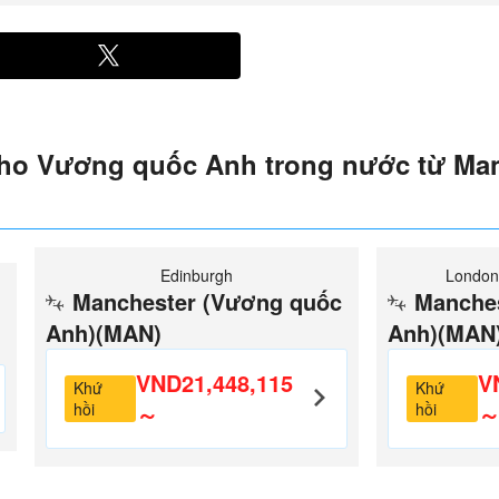
 cho Vương quốc Anh trong nước từ Ma
Edinburgh
London
Manchester (Vương quốc
Manche
Anh)(MAN)
Anh)(MAN
VND21,448,115
V
Khứ
Khứ
hồi
～
hồi