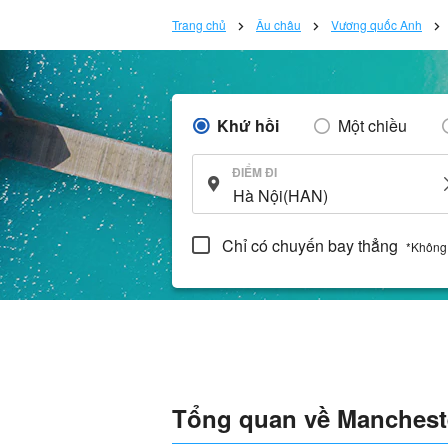
Trang chủ
Âu châu
Vương quốc Anh
Khứ hồi
Một chiều
ĐIỂM ĐI
Chỉ có chuyến bay thẳng
*Không
Tổng quan về Manchest