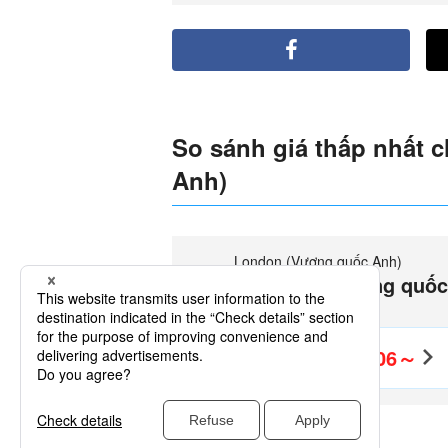
So sánh giá thấp nhất
Anh)
London (Vương quốc Anh)
Manchester (Vương quốc
Anh)(MAN)
VND3,672,006～
Khứ hồi