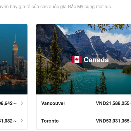
uyến bay giá rẻ của các quốc gia Bắc Mỹ cùng một lúc.
Canada
08,642～
Vancouver
VND21,588,25
81,082～
Toronto
VND53,031,36