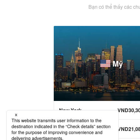
Bạn có thể thấy các ch
Mỹ
New York
VND30,3
Los Angeles
VND21,0