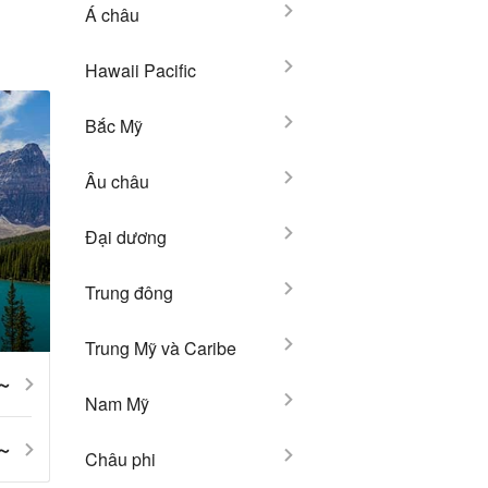
Á châu
Hawaii Pacific
Bắc Mỹ
Âu châu
Đại dương
Trung đông
Trung Mỹ và Caribe
5～
Nam Mỹ
5～
Châu phi