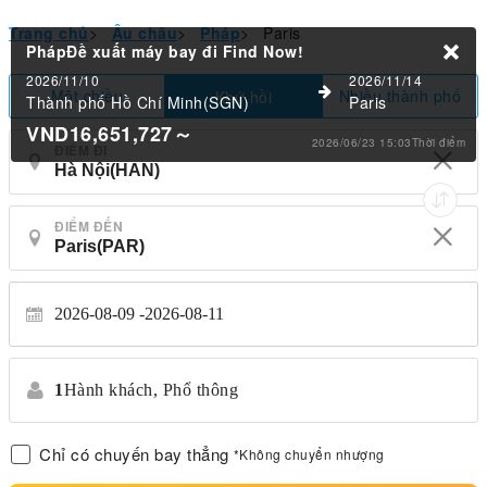
Trang chủ
>
Âu châu
>
Pháp
>
Paris
PhápĐề xuất máy bay đi
Find Now!
2026/11/10
2026/11/14
Một chiều
Nhiều thành phố
Khứ hồi
Thành phố Hồ Chí Minh(SGN)
Paris
VND16,651,727
～
2026/06/23 15:03Thời điểm
ĐIỂM ĐI
ĐIỂM ĐẾN
2026-08-09
2026-08-11
1
Hành khách,
Phổ thông
Chỉ có chuyến bay thẳng
*Không chuyển nhượng