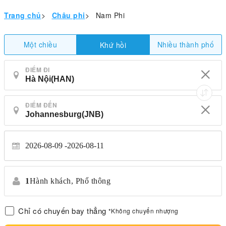
Trang chủ
>
Châu phi
>
Nam Phi
Một chiều
Nhiều thành phố
Khứ hồi
ĐIỂM ĐI
ĐIỂM ĐẾN
2026-08-09
2026-08-11
1
Hành khách,
Phổ thông
Chỉ có chuyến bay thẳng
*Không chuyển nhượng