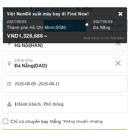
Trang chủ
>
Á châu
>
Việt Nam
>
Đà Nẵng
Việt NamĐề xuất máy bay đi
Find Now!
2027/05/03
2027/05/09
Một chiều
Nhiều thành phố
Khứ hồi
Thành phố Hồ Chí Minh(SGN)
Đà Nẵng
VND1,328,686
～
2026/08/07 01:01Thời điểm
ĐIỂM ĐI
ĐIỂM ĐẾN
2026-08-09
2026-08-11
1
Hành khách,
Phổ thông
Chỉ có chuyến bay thẳng
*Không chuyển nhượng