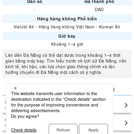
Dân số
mã thành phố
-
DAD
Hãng hàng không Phổ biến
VietJet Air
・
Hãng hàng không Việt Nam
・
Korean Air
Giờ bay
Khoảng 1~4 giờ
Lên đến Đà Nẵng có thể đạt được trong khoảng 1~4 thời
gian bằng máy bay. Tìm hiểu trước về lịch sử Đà Nẵng, nền
kinh tế, khí hậu, các lựa chọn giao thông chính và tận
hưởng chuyến đi Đà Nẵng một cách có ý nghĩa.
So sánh giá thấp nhất cho Đà Nẵng
Hà Nội (Nội Bài)
Đà Nẵng(DAD)
VND1,939,908
〜
Hồ Chí Minh (Tân Sơn Nhất)
Đà Nẵng(DAD)
VND1,328,686
〜