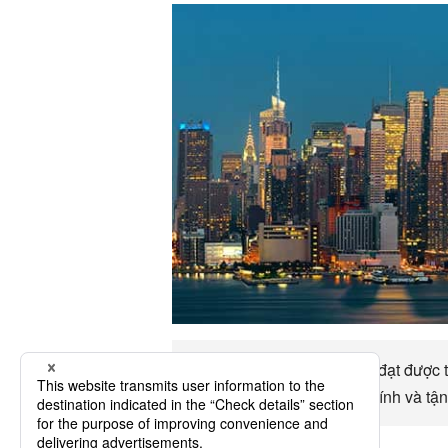
Lên đến Dillingham có thể đạt được tr
các lựa chọn giao thông chính và tậ