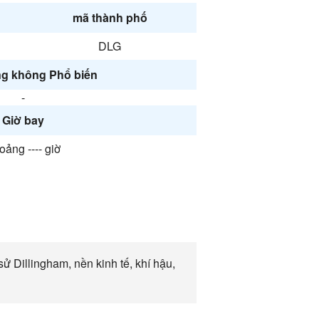
mã thành phố
DLG
g không Phổ biến
-
Giờ bay
oảng ---- giờ
sử Dillingham, nền kinh tế, khí hậu,