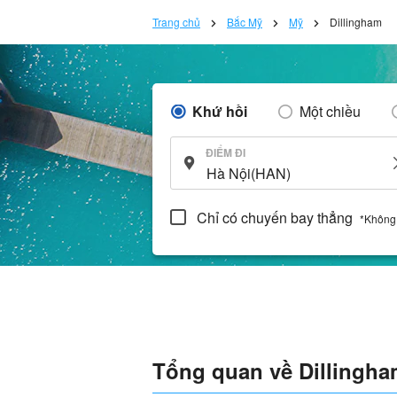
Trang chủ
Bắc Mỹ
Mỹ
Dillingham
Khứ hồi
Một chiều
ĐIỂM ĐI
Chỉ có chuyến bay thẳng
*Không
Tổng quan về Dillingh