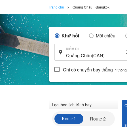
Trang chủ
Quảng Châu→Bangkok
Khứ hồi
Một chiều
ĐIỂM ĐI
Chỉ có chuyến bay thẳng
*Không
Lọc theo lịch trình bay
C
Route 2
Route 1
3