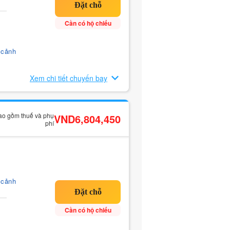
Cần có hộ chiếu
 cảnh
Xem chi tiết chuyến bay
bao gồm thuế và phụ
VND6,804,450
phí
 cảnh
Cần có hộ chiếu