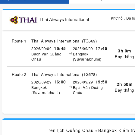
Khứ hồi / Đã 
Thai Airways International
Route 1
Thai Airways International
(
TG669
)
15:45
17:45
2026/09/09
2026/09/09
3h 0m
Bạch Vân Quảng
Bangkok
Bay thẳng
Châu
(Suvarnabhumi)
Route 2
Thai Airways International
(
TG678
)
16:00
19:50
2026/09/29
2026/09/29
2h 50m
Bangkok
Bạch Vân Quảng
Bay thẳng
(Suvarnabhumi)
Châu
Trên lịch Quảng Châu⇔Bangkok Kiểm tra