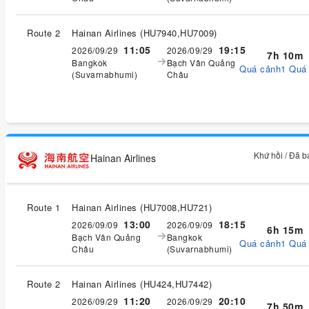
Route 2
Hainan Airlines
(
HU7940,HU7009
)
11:05
19:15
2026/09/29
2026/09/29
7h 10m
Bangkok
Bạch Vân Quảng
Quá cảnh1 Quá
(Suvarnabhumi)
Châu
Khứ hồi / Đã 
Hainan Airlines
Route 1
Hainan Airlines
(
HU7008,HU721
)
13:00
18:15
2026/09/09
2026/09/09
6h 15m
Bạch Vân Quảng
Bangkok
Quá cảnh1 Quá
Châu
(Suvarnabhumi)
Route 2
Hainan Airlines
(
HU424,HU7442
)
11:20
20:10
2026/09/29
2026/09/29
7h 50m