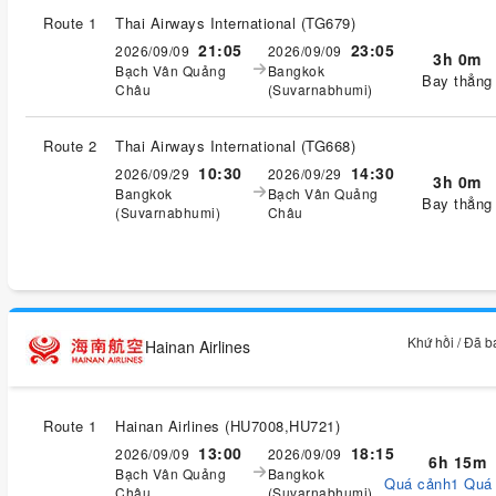
Route 1
Thai Airways International
(
TG679
)
21:05
23:05
2026/09/09
2026/09/09
3h 0m
Bạch Vân Quảng
Bangkok
Bay thẳng
Châu
(Suvarnabhumi)
Route 2
Thai Airways International
(
TG668
)
10:30
14:30
2026/09/29
2026/09/29
3h 0m
Bangkok
Bạch Vân Quảng
Bay thẳng
(Suvarnabhumi)
Châu
Khứ hồi / Đã 
Hainan Airlines
Route 1
Hainan Airlines
(
HU7008,HU721
)
13:00
18:15
2026/09/09
2026/09/09
6h 15m
Bạch Vân Quảng
Bangkok
Quá cảnh1 Quá
Châu
(Suvarnabhumi)