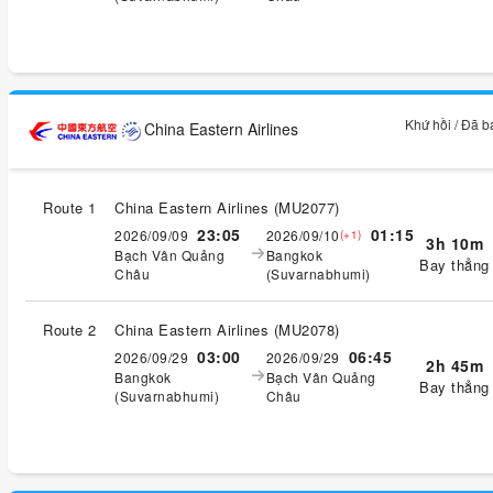
Khứ hồi / Đã 
China Eastern Airlines
Route 1
China Eastern Airlines
(
MU2077
)
23:05
01:15
2026/09/09
2026/09/10
(+1)
3h 10m
Bạch Vân Quảng
Bangkok
Bay thẳng
Châu
(Suvarnabhumi)
Route 2
China Eastern Airlines
(
MU2078
)
03:00
06:45
2026/09/29
2026/09/29
2h 45m
Bangkok
Bạch Vân Quảng
Bay thẳng
(Suvarnabhumi)
Châu