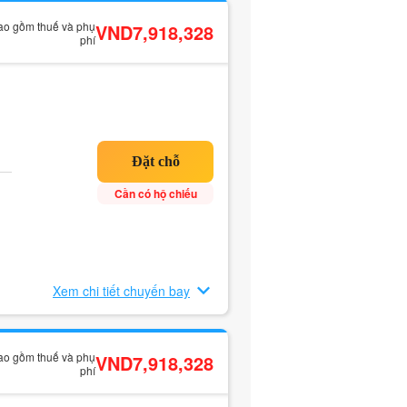
bao gồm thuế và phụ
VND7,918,328
phí
Cần có hộ chiếu
Xem chi tiết chuyến bay
bao gồm thuế và phụ
VND7,918,328
phí