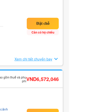
Cần có hộ chiếu
Xem chi tiết chuyến bay
bao gồm thuế và phụ
VND6,572,046
phí
 cảnh