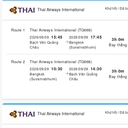
Khứ hồi / Đã 
Thai Airways International
Route 1
Thai Airways International
(
TG669
)
15:45
17:45
2026/09/09
2026/09/09
3h 0m
Bạch Vân Quảng
Bangkok
Bay thẳng
Châu
(Suvarnabhumi)
Route 2
Thai Airways International
(
TG668
)
10:30
14:30
2026/09/29
2026/09/29
3h 0m
Bangkok
Bạch Vân Quảng
Bay thẳng
(Suvarnabhumi)
Châu
Khứ hồi / Đã 
Thai Airways International