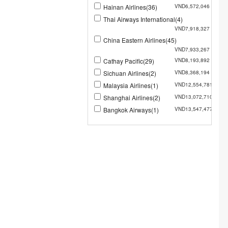
Hainan Airlines(36)
VND6,572,046
Thai Airways International(4)
VND7,918,327
China Eastern Airlines(45)
VND7,933,267
Cathay Pacific(29)
VND8,193,892
Sichuan Airlines(2)
VND8,368,194
Malaysia Airlines(1)
VND12,554,781
Shanghai Airlines(2)
VND13,072,710
Bangkok Airways(1)
VND13,547,477