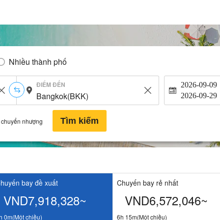
Nhiều thành phố
ĐIỂM ĐẾN
2026-09-09
2026-09-29
Tìm kiếm
 chuyển nhượng
huyến bay đề xuất
Chuyến bay rẻ nhất
VND7,918,328~
VND6,572,046~
h 0m(Một chiều)
6h 15m(Một chiều)