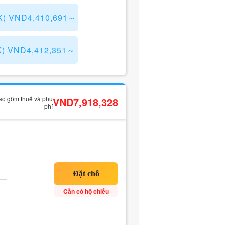
K) VND4,410,691～
K) VND4,412,351～
bao gồm thuế và phụ
VND7,918,328
phí
Cần có hộ chiếu