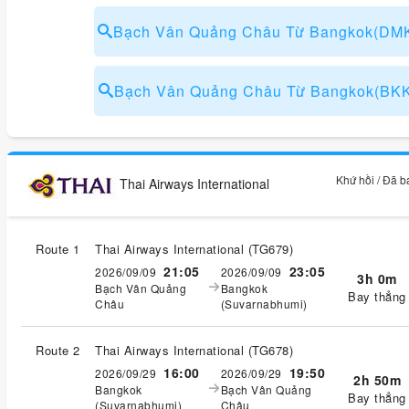
Bạch Vân Quảng Châu Từ Bangkok(DM
Bạch Vân Quảng Châu Từ Bangkok(BK
Khứ hồi / Đã 
Thai Airways International
Route 1
Thai Airways International
(
TG679
)
21:05
23:05
2026/09/09
2026/09/09
3h 0m
Bạch Vân Quảng
Bangkok
Bay thẳng
Châu
(Suvarnabhumi)
Route 2
Thai Airways International
(
TG678
)
16:00
19:50
2026/09/29
2026/09/29
2h 50m
Bangkok
Bạch Vân Quảng
Bay thẳng
(Suvarnabhumi)
Châu