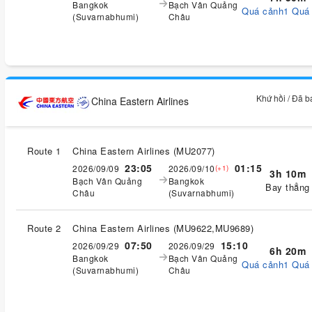
Bangkok
Bạch Vân Quảng
Quá cảnh1 Quá
(Suvarnabhumi)
Châu
Khứ hồi / Đã 
China Eastern Airlines
Route 1
China Eastern Airlines
(
MU2077
)
23:05
01:15
2026/09/09
2026/09/10
(+1)
3h 10m
Bạch Vân Quảng
Bangkok
Bay thẳng
Châu
(Suvarnabhumi)
Route 2
China Eastern Airlines
(
MU9622,MU9689
)
07:50
15:10
2026/09/29
2026/09/29
6h 20m
Bangkok
Bạch Vân Quảng
Quá cảnh1 Quá
(Suvarnabhumi)
Châu