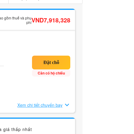
bao gồm thuế và phụ
VND7,918,328
phí
Cần có hộ chiếu
Xem chi tiết chuyến bay
 giá thấp nhất