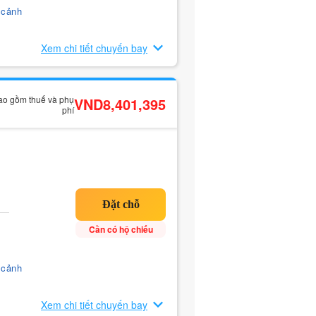
 cảnh
Xem chi tiết chuyến bay
bao gồm thuế và phụ
VND8,401,395
phí
Cần có hộ chiếu
 cảnh
Xem chi tiết chuyến bay