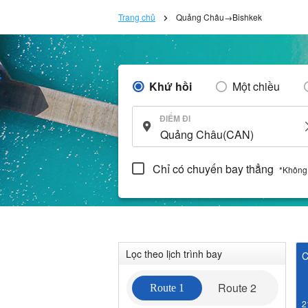
Trang chủ
Quảng Châu→Bishkek
Khứ hồi
Một chiều
ĐIỂM ĐI
Chỉ có chuyến bay thẳng
*Không
Lọc theo lịch trình bay
C
Route 2
Route 1
2