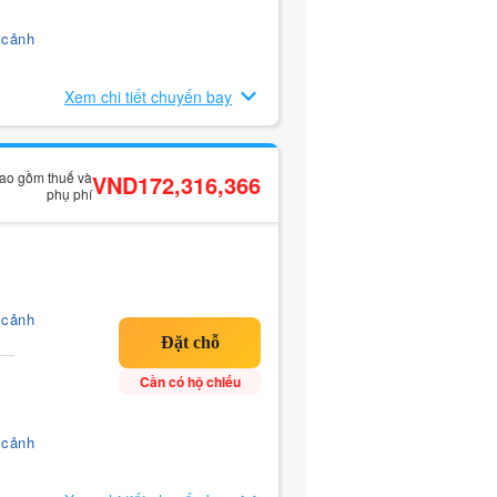
 cảnh
Xem chi tiết chuyến bay
bao gồm thuế và
VND172,316,366
phụ phí
 cảnh
Cần có hộ chiếu
 cảnh