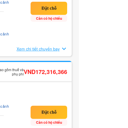
 cảnh
Cần có hộ chiếu
 cảnh
Xem chi tiết chuyến bay
bao gồm thuế và
VND172,316,366
phụ phí
 cảnh
Cần có hộ chiếu