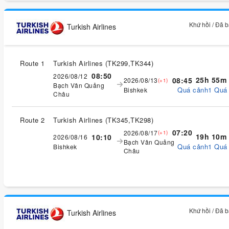
Khứ hồi / Đã 
Turkish Airlines
Route 1
Turkish Airlines
(
TK299,TK344
)
08:50
2026/08/12
25h 55m
08:45
2026/08/13
(+1)
Bạch Vân Quảng
Quá cảnh1 Quá
Bishkek
Châu
Route 2
Turkish Airlines
(
TK345,TK298
)
07:20
2026/08/17
(+1)
19h 10m
10:10
2026/08/16
Bạch Vân Quảng
Quá cảnh1 Quá
Bishkek
Châu
Khứ hồi / Đã 
Turkish Airlines