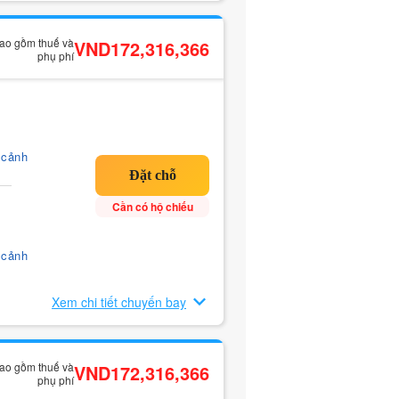
bao gồm thuế và
VND172,316,366
phụ phí
 cảnh
Cần có hộ chiếu
 cảnh
Xem chi tiết chuyến bay
bao gồm thuế và
VND172,316,366
phụ phí