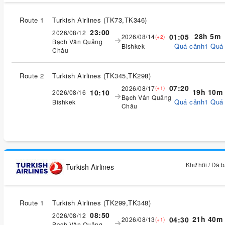
Route 1
Turkish Airlines
(
TK73,TK346
)
23:00
2026/08/12
28h 5m
01:05
2026/08/14
(+2)
Bạch Vân Quảng
Quá cảnh1 Quá
Bishkek
Châu
Route 2
Turkish Airlines
(
TK345,TK298
)
07:20
2026/08/17
(+1)
19h 10m
10:10
2026/08/16
Bạch Vân Quảng
Quá cảnh1 Quá
Bishkek
Châu
Khứ hồi / Đã 
Turkish Airlines
Route 1
Turkish Airlines
(
TK299,TK348
)
08:50
2026/08/12
21h 40m
04:30
2026/08/13
(+1)
Bạch Vân Quảng