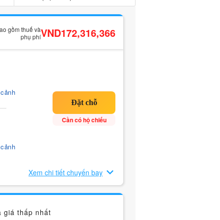
bao gồm thuế và
VND172,316,366
phụ phí
 cảnh
Cần có hộ chiếu
 cảnh
Xem chi tiết chuyến bay
 giá thấp nhất