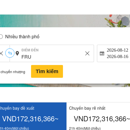
Nhiều thành phố
ĐIỂM ĐẾN
2026-08-12
2026-08-16
Tìm kiếm
 chuyển nhượng
huyến bay đề xuất
Chuyến bay rẻ nhất
VND172,316,366~
VND172,316,366
1h 40m(Một chiều)
21h 40m(Một chiều)