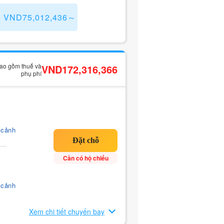
) VND75,012,436～
bao gồm thuế và
VND172,316,366
phụ phí
 cảnh
Cần có hộ chiếu
 cảnh
Xem chi tiết chuyến bay