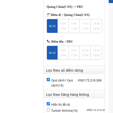
Quảng Châu(CAN)
FRU
Điểm đi：
Quảng Châu(CAN)
0:00
6:00
12:00
18:00
tất cả
-
-
-
-
5:59
11:59
17:59
23:59
Điểm đến：
FRU
0:00
6:00
12:00
18:00
tất cả
-
-
-
-
5:59
11:59
17:59
23:59
Lọc theo số điểm dừng
Quá cảnh1 Quá
VND172,316,366
cảnh(16)
Lọc theo hãng hàng không
Hiển thị tất cả
Turkish Airlines(16)
VND172,316,366