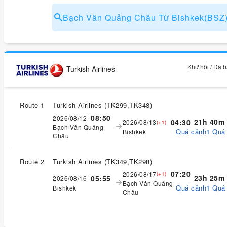
Bạch Vân Quảng Châu Từ Bishkek(BSZ
Khứ hồi / Đã 
Turkish Airlines
Route 1
Turkish Airlines
(
TK299,TK348
)
08:50
2026/08/12
21h 40m
04:30
2026/08/13
(+1)
Bạch Vân Quảng
Quá cảnh1 Quá
Bishkek
Châu
Route 2
Turkish Airlines
(
TK349,TK298
)
07:20
2026/08/17
(+1)
23h 25m
05:55
2026/08/16
Bạch Vân Quảng
Quá cảnh1 Quá
Bishkek
Châu