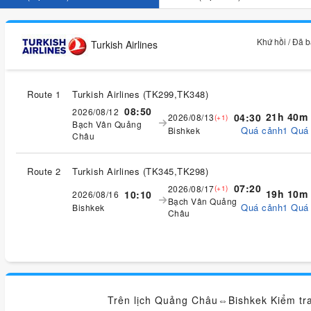
Khứ hồi / Đã 
Turkish Airlines
Route 1
Turkish Airlines
(
TK299,TK348
)
08:50
2026/08/12
21h 40m
04:30
2026/08/13
(+1)
Bạch Vân Quảng
Quá cảnh1 Quá
Bishkek
Châu
Route 2
Turkish Airlines
(
TK345,TK298
)
07:20
2026/08/17
(+1)
19h 10m
10:10
2026/08/16
Bạch Vân Quảng
Quá cảnh1 Quá
Bishkek
Châu
Trên lịch Quảng Châu⇔Bishkek Kiểm tra