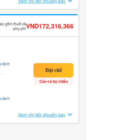
Xem chi tiết chuyến bay
bao gồm thuế và
VND172,316,366
phụ phí
 cảnh
Cần có hộ chiếu
 cảnh
Xem chi tiết chuyến bay