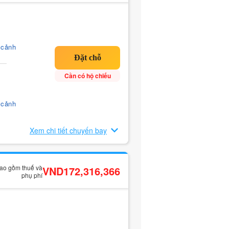
 cảnh
Cần có hộ chiếu
 cảnh
Xem chi tiết chuyến bay
bao gồm thuế và
VND172,316,366
phụ phí