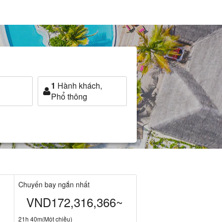
1
Hành khách,
Phổ thông
Chuyến bay ngắn nhất
~
VND172,316,366~
21h 40m(Một chiều)