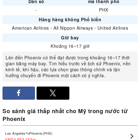
Dân số
mã thành phố
-
PHX
Hãng hàng không Phổ biến
American Airlines
・
All Nippon Airways
・
United Airlines
Giờ bay
Khoảng 16~17 giờ
Lên đến Phoenix có thể đạt được trong khoảng 16~17 thời
gian bằng máy bay. Tìm hiểu trước về lịch sử Phoenix, nền
kinh tế, khí hậu, các lựa chọn giao thông chính và tận
hưởng chuyến đi Phoenix một cách có ý nghĩa.
So sánh giá thấp nhất cho Mỹ trong nước từ
Phoenix
Los Angeles
Phoenix(PHX)
VND4,553,143
〜