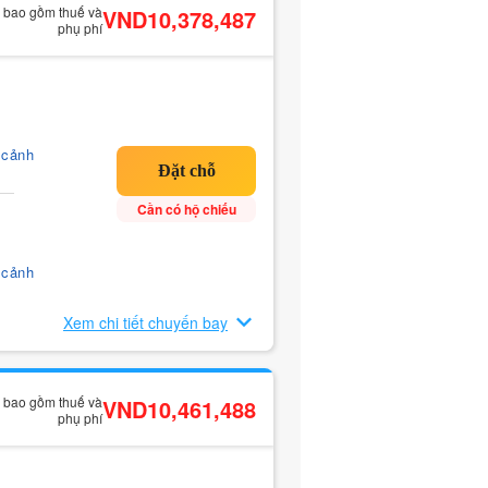
ã bao gồm thuế và
VND10,378,487
phụ phí
 cảnh
Cần có hộ chiếu
 cảnh
Xem chi tiết chuyến bay
ã bao gồm thuế và
VND10,461,488
phụ phí