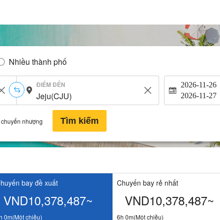
Nhiều thành phố
ĐIỂM ĐẾN
2026-11-26
2026-11-27
Tìm kiếm
 chuyển nhượng
huyến bay đề xuất
Chuyến bay rẻ nhất
VND10,378,487~
VND10,378,487~
h 0m(Một chiều)
6h 0m(Một chiều)