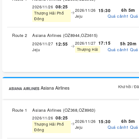
08:25
2026/11/26
6h 5m
15:30
2026/11/26
Thượng Hải Phố
Quá cảnh1 Quá
Jeju
Đông
Route 2
Asiana Airlines
(
OZ8944,OZ3615
)
17:15
2026/11/27
5h 20m
12:55
2026/11/27
Quá cảnh1 Quá
Thượng Hải
Jeju
Khứ hồi / Đ
Asiana Airlines
Route 1
Asiana Airlines
(
OZ368,OZ8963
)
08:25
2026/11/26
6h 5m
15:30
2026/11/26
Thượng Hải Phố
Quá cảnh1 Quá
Jeju
Đông