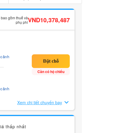
ã bao gồm thuế và
VND10,378,487
phụ phí
 cảnh
Cần có hộ chiếu
 cảnh
Xem chi tiết chuyến bay
iá thấp nhất