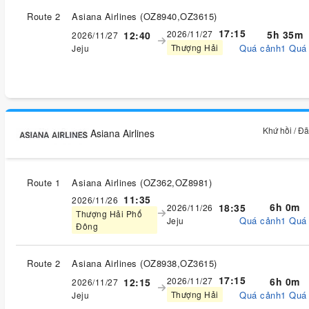
Route 2
Asiana Airlines
(
OZ8940,OZ3615
)
17:15
2026/11/27
5h 35m
12:40
2026/11/27
Quá cảnh1 Quá
Thượng Hải
Jeju
Khứ hồi / Đ
Asiana Airlines
Route 1
Asiana Airlines
(
OZ362,OZ8981
)
11:35
2026/11/26
6h 0m
18:35
2026/11/26
Thượng Hải Phố
Quá cảnh1 Quá
Jeju
Đông
Route 2
Asiana Airlines
(
OZ8938,OZ3615
)
17:15
2026/11/27
6h 0m
12:15
2026/11/27
Quá cảnh1 Quá
Thượng Hải
Jeju