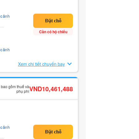
 cảnh
Cần có hộ chiếu
 cảnh
Xem chi tiết chuyến bay
ã bao gồm thuế và
VND10,461,488
phụ phí
 cảnh