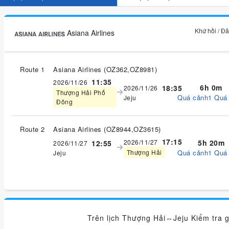
Khứ hồi / Đ
Asiana Airlines
Route 1
Asiana Airlines
(
OZ362,OZ8981
)
11:35
2026/11/26
6h 0m
18:35
2026/11/26
Thượng Hải Phố
Quá cảnh1 Quá
Jeju
Đông
Route 2
Asiana Airlines
(
OZ8944,OZ3615
)
17:15
2026/11/27
5h 20m
12:55
2026/11/27
Quá cảnh1 Quá
Thượng Hải
Jeju
Trên lịch Thượng Hải⇔Jeju Kiểm tra g