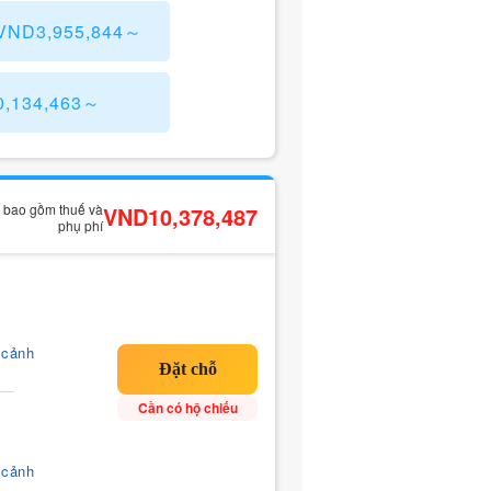
 VND3,955,844～
0,134,463～
ã bao gồm thuế và
VND10,378,487
phụ phí
 cảnh
Cần có hộ chiếu
 cảnh