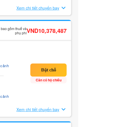
Xem chi tiết chuyến bay
ã bao gồm thuế và
VND10,378,487
phụ phí
 cảnh
Cần có hộ chiếu
 cảnh
Xem chi tiết chuyến bay