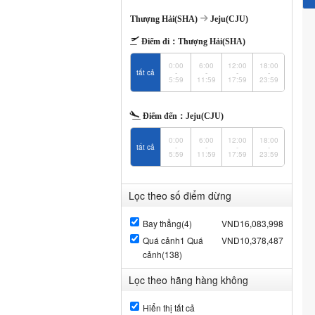
Thượng Hải(SHA)
Jeju(CJU)
Điểm đi：
Thượng Hải(SHA)
0:00
6:00
12:00
18:00
tất cả
-
-
-
-
5:59
11:59
17:59
23:59
Điểm đến：
Jeju(CJU)
0:00
6:00
12:00
18:00
tất cả
-
-
-
-
5:59
11:59
17:59
23:59
Lọc theo số điểm dừng
Bay thẳng(4)
VND16,083,998
Quá cảnh1 Quá
VND10,378,487
cảnh(138)
Lọc theo hãng hàng không
Hiển thị tất cả