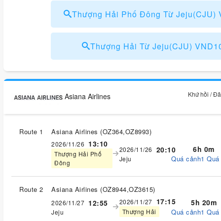
Thượng Hải Phố Đông Từ Jeju(CJU)
Thượng Hải Từ Jeju(CJU) VND1
Khứ hồi / Đ
Asiana Airlines
Route 1
Asiana Airlines
(
OZ364,OZ8993
)
13:10
2026/11/26
6h 0m
20:10
2026/11/26
Thượng Hải Phố
Quá cảnh1 Quá
Jeju
Đông
Route 2
Asiana Airlines
(
OZ8944,OZ3615
)
17:15
2026/11/27
5h 20m
12:55
2026/11/27
Quá cảnh1 Quá
Thượng Hải
Jeju