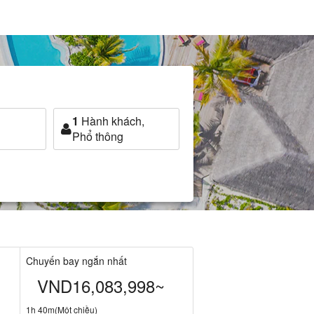
1
Hành khách,
Phổ thông
Chuyến bay ngắn nhất
VND16,083,998~
1h 40m(Một chiều)