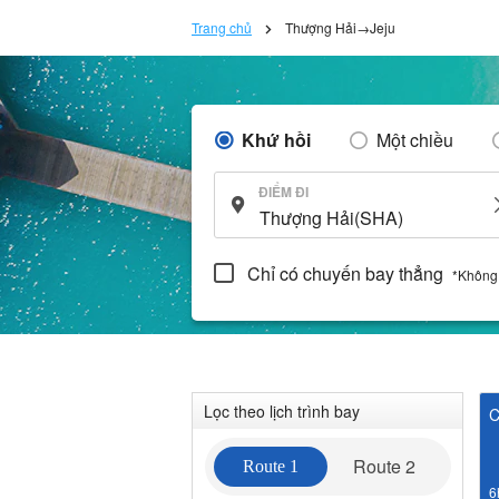
Trang chủ
Thượng Hải→Jeju
Khứ hồi
Một chiều
ĐIỂM ĐI
Chỉ có chuyến bay thẳng
*Không
Lọc theo lịch trình bay
C
Route 2
Route 1
6