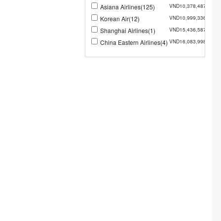
Asiana Airlines(125)
VND10,378,487
Korean Air(12)
VND10,999,336
Shanghai Airlines(1)
VND15,436,587
China Eastern Airlines(4)
VND16,083,998