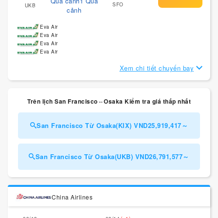
Quá cảnh1 Quá
SFO
UKB
cảnh
Eva Air
Eva Air
Eva Air
Eva Air
Xem chi tiết chuyến bay
Trên lịch San Francisco⇔Osaka Kiểm tra giá thấp nhất
San Francisco Từ Osaka(KIX) VND25,919,417～
San Francisco Từ Osaka(UKB) VND26,791,577～
China Airlines