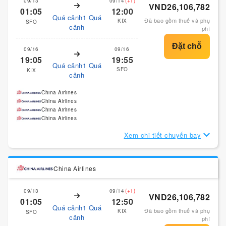
09/13
09/14
(+1)
VND26,106,782
01:05
12:00
Quá cảnh1 Quá
Đã bao gồm thuế và phụ
KIX
SFO
cảnh
phí
09/16
09/16
19:05
19:55
Quá cảnh1 Quá
SFO
KIX
cảnh
China Airlines
China Airlines
China Airlines
China Airlines
Xem chi tiết chuyến bay
China Airlines
09/13
09/14
(+1)
VND26,106,782
01:05
12:50
Quá cảnh1 Quá
Đã bao gồm thuế và phụ
KIX
SFO
cảnh
phí