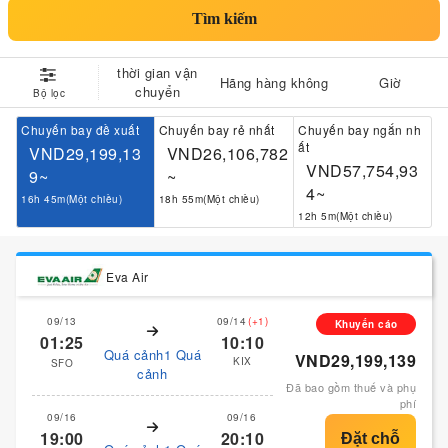
Tìm kiếm
thời gian vận
Hãng hàng không
Giờ
chuyển
Bộ lọc
Chuyến bay đề xuất
Chuyến bay rẻ nhất
Chuyến bay ngắn nh
ất
VND29,199,13
VND26,106,782
VND57,754,93
9~
~
4~
16h 45m(Một chiều)
18h 55m(Một chiều)
12h 5m(Một chiều)
Eva Air
09/13
09/14
(+1)
Khuyến cáo
01:25
10:10
Quá cảnh1 Quá
VND29,199,139
KIX
SFO
cảnh
Đã bao gồm thuế và phụ
phí
09/16
09/16
19:00
20:10