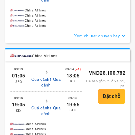
China Airlines
China Airlines
China Airlines
China Airlines
Xem chi tiết chuyến bay
China Airlines
09/13
09/14
(+1)
VND26,106,782
01:05
18:05
Quá cảnh1 Quá
Đã bao gồm thuế và phụ
KIX
SFO
cảnh
phí
09/16
09/16
19:05
19:55
Quá cảnh1 Quá
SFO
KIX
cảnh
China Airlines
China Airlines
China Airlines