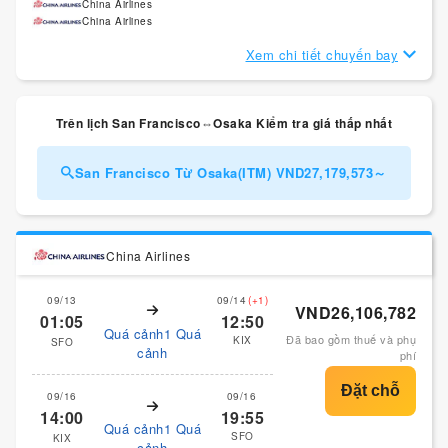
China Airlines
China Airlines
Xem chi tiết chuyến bay
Trên lịch San Francisco⇔Osaka Kiểm tra giá thấp nhất
San Francisco Từ Osaka(ITM) VND27,179,573～
China Airlines
09/13
09/14
(+1)
VND26,106,782
01:05
12:50
Quá cảnh1 Quá
Đã bao gồm thuế và phụ
KIX
SFO
cảnh
phí
09/16
09/16
14:00
19:55
Quá cảnh1 Quá
SFO
KIX
cảnh