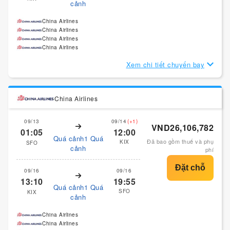
cảnh
China Airlines
China Airlines
China Airlines
China Airlines
Xem chi tiết chuyến bay
China Airlines
09/13
09/14
(+1)
VND26,106,782
01:05
12:00
Quá cảnh1 Quá
Đã bao gồm thuế và phụ
KIX
SFO
cảnh
phí
09/16
09/16
13:10
19:55
Quá cảnh1 Quá
SFO
KIX
cảnh
China Airlines
China Airlines