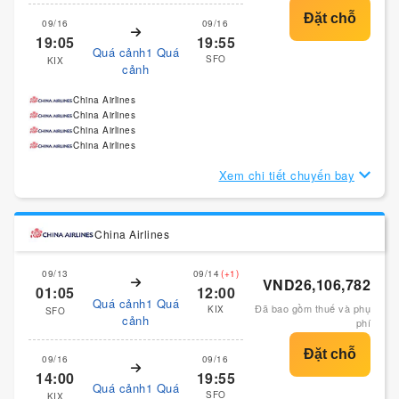
09/16
09/16
19:05
19:55
Quá cảnh1 Quá
SFO
KIX
cảnh
China Airlines
China Airlines
China Airlines
China Airlines
Xem chi tiết chuyến bay
China Airlines
09/13
09/14
(+1)
VND26,106,782
01:05
12:00
Quá cảnh1 Quá
Đã bao gồm thuế và phụ
KIX
SFO
cảnh
phí
09/16
09/16
14:00
19:55
Quá cảnh1 Quá
SFO
KIX