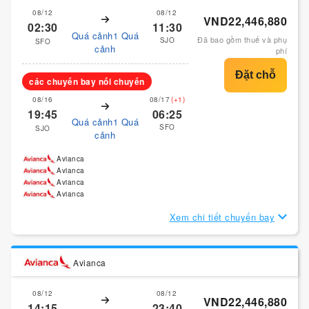
08/12
08/12
VND22,446,880
02:30
11:30
Quá cảnh1 Quá
Đã bao gồm thuế và phụ
SJO
SFO
cảnh
phí
các chuyến bay nối chuyến
08/16
08/17
(+1)
19:45
06:25
Quá cảnh1 Quá
SFO
SJO
cảnh
Avianca
Avianca
Avianca
Avianca
Xem chi tiết chuyến bay
Avianca
08/12
08/12
VND22,446,880
14:15
23:40