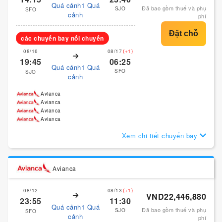
Quá cảnh1 Quá
Đã bao gồm thuế và phụ
SJO
SFO
cảnh
phí
các chuyến bay nối chuyến
08/16
08/17
(+1)
19:45
06:25
Quá cảnh1 Quá
SFO
SJO
cảnh
Avianca
Avianca
Avianca
Avianca
Xem chi tiết chuyến bay
Avianca
08/12
08/13
(+1)
VND22,446,880
23:55
11:30
Quá cảnh1 Quá
Đã bao gồm thuế và phụ
SJO
SFO
cảnh
phí