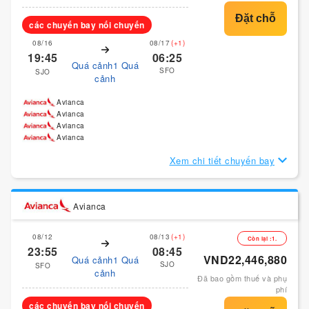
các chuyến bay nối chuyến
08/16
08/17
(+1)
19:45
06:25
Quá cảnh1 Quá
SFO
SJO
cảnh
Avianca
Avianca
Avianca
Avianca
Xem chi tiết chuyến bay
Avianca
08/12
08/13
(+1)
Còn lại :1.
23:55
08:45
VND22,446,880
Quá cảnh1 Quá
SJO
SFO
cảnh
Đã bao gồm thuế và phụ
phí
các chuyến bay nối chuyến