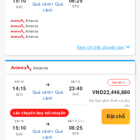
15:10
06:25
Quá cảnh1 Quá
SFO
SJO
cảnh
Avianca
Avianca
Avianca
Avianca
Xem chi tiết chuyến bay
Avianca
08/12
08/12
Còn lại :1.
14:15
23:40
VND22,446,880
Quá cảnh1 Quá
SJO
SFO
cảnh
Đã bao gồm thuế và phụ
phí
các chuyến bay nối chuyến
08/16
08/17
(+1)
15:10
06:25
Quá cảnh1 Quá
SFO
SJO
cảnh