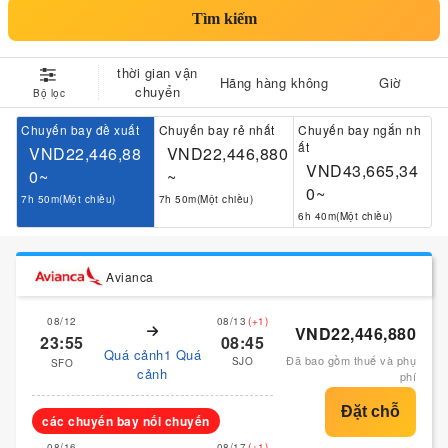
Tìm kiếm
thời gian vận
Hãng hàng không
Giờ
chuyển
Bộ lọc
Chuyến bay đề xuất
Chuyến bay rẻ nhất
Chuyến bay ngắn nh
ất
VND22,446,88
VND22,446,880
VND43,665,34
0~
~
0~
7h 50m(Một chiều)
7h 50m(Một chiều)
6h 40m(Một chiều)
Avianca
08/12
08/13
(+1)
VND22,446,880
23:55
08:45
Quá cảnh1 Quá
Đã bao gồm thuế và phụ
SJO
SFO
cảnh
phí
các chuyến bay nối chuyến
08/16
08/17
(+1)