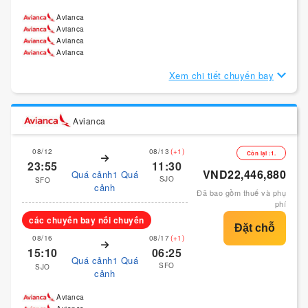
Avianca
Avianca
Avianca
Avianca
Xem chi tiết chuyến bay
Avianca
08/12
08/13
(+1)
Còn lại :1.
23:55
11:30
VND22,446,880
Quá cảnh1 Quá
SJO
SFO
cảnh
Đã bao gồm thuế và phụ
phí
các chuyến bay nối chuyến
08/16
08/17
(+1)
15:10
06:25
Quá cảnh1 Quá
SFO
SJO
cảnh
Avianca