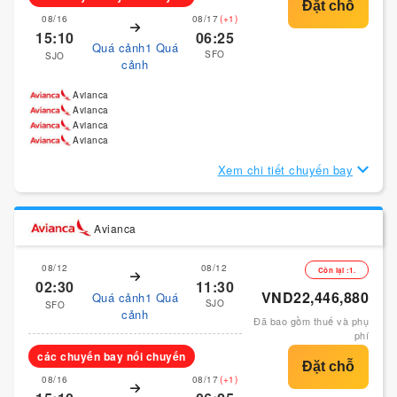
08/16
08/17
(+1)
15:10
06:25
Quá cảnh1 Quá
SFO
SJO
cảnh
Avianca
Avianca
Avianca
Avianca
Xem chi tiết chuyến bay
Avianca
08/12
08/12
Còn lại :1.
02:30
11:30
VND22,446,880
Quá cảnh1 Quá
SJO
SFO
cảnh
Đã bao gồm thuế và phụ
phí
các chuyến bay nối chuyến
08/16
08/17
(+1)