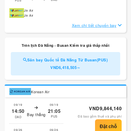
PUS
Jin Air
Jin Air
Xem chi tiết chuyến bay
Trên lịch Đà Nẵng⇔Busan Kiểm tra giá thấp nhất
Sân bay Quốc tế Đà Nẵng Từ Busan(PUS)
VND6,418,505～
Korean Air
09/19
09/19
VND9,844,140
14:50
21:05
Bay thẳng
Đã bao gồm thuế và phụ phí
PUS
DAD
09/26
09/26