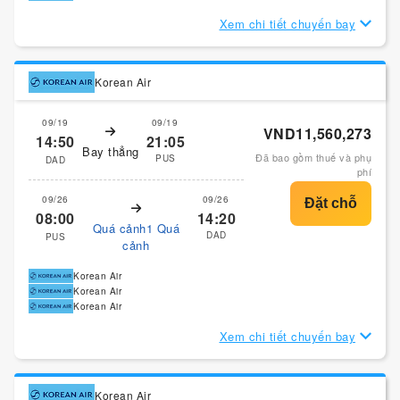
Xem chi tiết chuyến bay
Korean Air
09/19
09/19
VND11,560,273
14:50
21:05
Bay thẳng
Đã bao gồm thuế và phụ
PUS
DAD
phí
09/26
09/26
08:00
14:20
Quá cảnh1 Quá
DAD
PUS
cảnh
Korean Air
Korean Air
Korean Air
Xem chi tiết chuyến bay
Korean Air