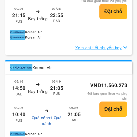
Đã bao gồm thuế và phụ phí
09/26
09/26
21:15
23:55
Bay thẳng
DAD
PUS
Korean Air
Korean Air
Xem chi tiết chuyến bay
Korean Air
09/19
09/19
VND11,560,273
14:50
21:05
Bay thẳng
Đã bao gồm thuế và phụ
PUS
DAD
phí
09/26
09/26
10:40
21:05
Quá cảnh1 Quá
DAD
PUS
cảnh
Korean Air