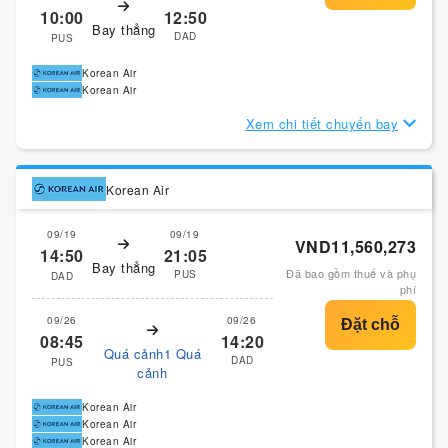
10:00
12:50
Bay thẳng
DAD
PUS
Korean Air
Korean Air
Xem chi tiết chuyến bay
Korean Air
09/19
09/19
VND11,560,273
14:50
21:05
Bay thẳng
Đã bao gồm thuế và phụ
PUS
DAD
phí
09/26
09/26
08:45
14:20
Quá cảnh1 Quá
DAD
PUS
cảnh
Korean Air
Korean Air
Korean Air