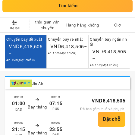
Tìm kiếm
thời gian vận
Hãng hàng không
Giờ
chuyển
Bộ lọc
Chuyến bay đề xuất
Chuyến bay rẻ nhất
Chuyến bay ngắn nh
ất
VND6,418,505
VND6,418,505~
VND6,418,505
~
4h 15m(Một chiều)
~
4h 15m(Một chiều)
4h 15m(Một chiều)
Jin Air
09/19
09/19
VND6,418,505
01:00
07:15
Bay thẳng
Đã bao gồm thuế và phụ phí
PUS
DAD
09/26
09/26
21:15
23:55
Bay thẳng
DAD