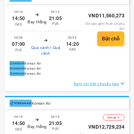
09/19
09/19
VND11,560,273
14:50
21:05
Bay thẳng
Đã bao gồm thuế và phụ
PUS
DAD
phí
09/26
09/26
07:00
14:20
Quá cảnh1 Quá
DAD
PUS
cảnh
Korean Air
Korean Air
Korean Air
Xem chi tiết chuyến bay
Korean Air
09/19
09/19
Còn lại :7.
14:50
21:05
VND12,729,234
Bay thẳng
PUS
DAD