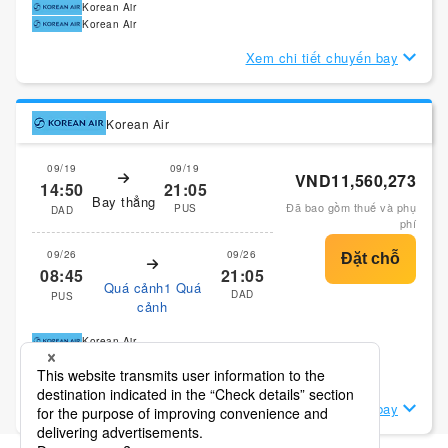
Korean Air
Korean Air
Xem chi tiết chuyến bay
Korean Air
09/19
09/19
VND11,560,273
14:50
21:05
Bay thẳng
Đã bao gồm thuế và phụ
PUS
DAD
phí
09/26
09/26
08:45
21:05
Quá cảnh1 Quá
DAD
PUS
cảnh
Korean Air
Korean Air
Korean Air
Xem chi tiết chuyến bay