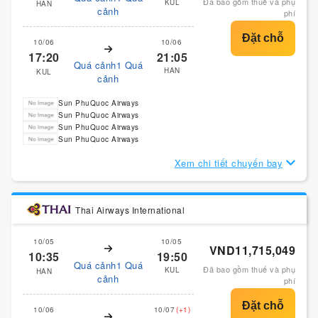
Đã bao gồm thuế và phụ
KUL
HAN
cảnh
phí
10/06
10/06
17:20
21:05
Quá cảnh1 Quá
HAN
KUL
cảnh
Sun PhuQuoc Airways
Sun PhuQuoc Airways
Sun PhuQuoc Airways
Sun PhuQuoc Airways
Xem chi tiết chuyến bay
Thai Airways International
10/05
10/05
VND11,715,049
10:35
19:50
Quá cảnh1 Quá
Đã bao gồm thuế và phụ
KUL
HAN
cảnh
phí
10/06
10/07
(+1)