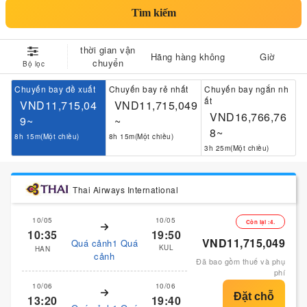
Tìm kiếm
thời gian vận
Hãng hàng không
Giờ
chuyển
Bộ lọc
Chuyến bay đề xuất
Chuyến bay rẻ nhất
Chuyến bay ngắn nh
ất
VND11,715,04
VND11,715,049
VND16,766,76
9~
~
8~
8h 15m(Một chiều)
8h 15m(Một chiều)
3h 25m(Một chiều)
Thai Airways International
10/05
10/05
Còn lại :4.
10:35
19:50
VND11,715,049
Quá cảnh1 Quá
KUL
HAN
cảnh
Đã bao gồm thuế và phụ
phí
10/06
10/06
13:20
19:40