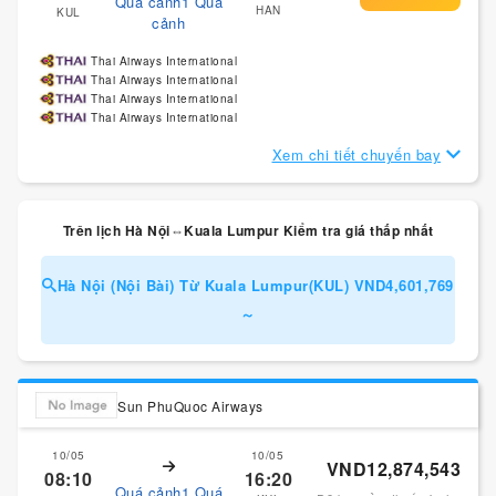
Quá cảnh1 Quá
HAN
KUL
cảnh
Thai Airways International
Thai Airways International
Thai Airways International
Thai Airways International
Xem chi tiết chuyến bay
Trên lịch Hà Nội⇔Kuala Lumpur Kiểm tra giá thấp nhất
Hà Nội (Nội Bài) Từ Kuala Lumpur(KUL) VND4,601,769
～
Sun PhuQuoc Airways
10/05
10/05
VND12,874,543
08:10
16:20
Quá cảnh1 Quá